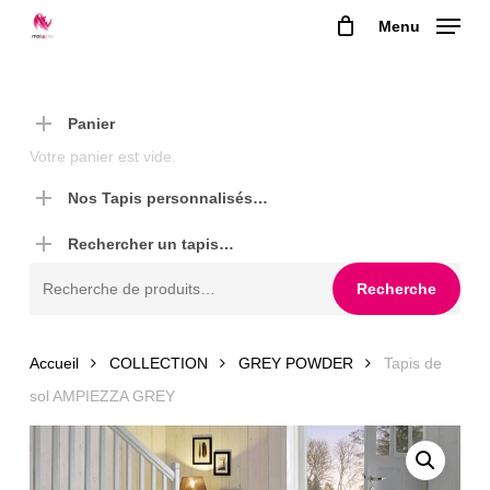
Skip
Menu
to
main
content
Panier
Votre panier est vide.
Nos Tapis personnalisés…
Rechercher un tapis…
Recherche
Recherche
pour :
Accueil
COLLECTION
GREY POWDER
Tapis de
sol AMPIEZZA GREY