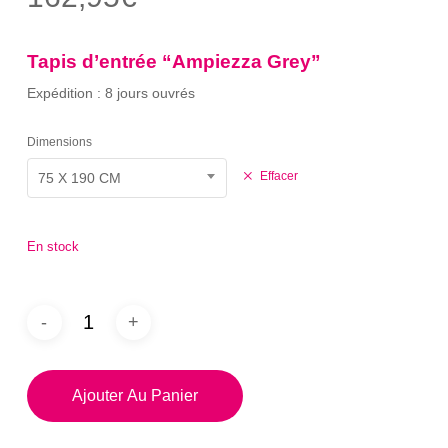
sur 5
basé
sur
notation
Tapis d’entrée “Ampiezza Grey”
client
Expédition : 8 jours ouvrés
Dimensions
Effacer
75 X 190 CM
En stock
Ajouter Au Panier