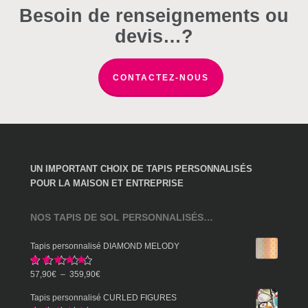
choisies
choisies
choisies
Besoin de renseignements ou
sur
sur
sur
devis…?
la
la
la
page
page
page
du
du
du
CONTACTEZ-NOUS
produit
produit
produit
UN IMPORTANT CHOIX DE TAPIS PERSONNALISÉS
POUR LA MAISON ET ENTREPRISE
NOS TAPIS DE SOL PERSONNALISÉS…
Tapis personnalisé DIAMOND MELODY
Note
5.00
Plage
57,90
€
–
359,90
€
sur 5
de
Tapis personnalisé CURLED FIGURES