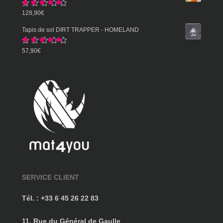
prix :
Note
5.00
128,90
€
57,90€
sur 5
à
Tapis de sol DIRT TRAPPER - HOMELAND
359,90€
Note
5.00
57,90
€
sur 5
SERVICE CLIENT
Tél. : +33 6 45 26 22 83
11, Rue du Général de Gaulle