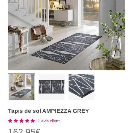
Tapis de sol AMPIEZZA GREY
1
avis client
Noté
1
162,95
€
5.00