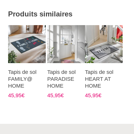
Produits similaires
Ce
Ce
Ce
Choix Des
Choix Des
Choix Des
Tapis de sol
Tapis de sol
Tapis de sol
produit
produit
produit
Options
Options
Options
FAMILY@
PARADISE
HEART AT
a
a
a
HOME
HOME
HOME
plusieurs
plusieurs
plusieurs
45,95
€
45,95
€
45,95
€
variations.
variations.
variations.
Les
Les
Les
options
options
options
peuvent
peuvent
peuvent
être
être
être