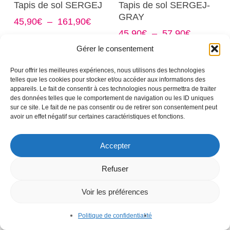
Choix Des Options
Choix Des Options
Tapis de sol SERGEJ
Tapis de sol SERGEJ-
du
du
produit
produit
GRAY
produit
produit
Plage
45,90
€
–
161,90
€
a
a
de
Plage
45,90
€
–
57,90
€
plusieurs
plusieurs
prix :
de
Gérer le consentement
variations.
variations.
45,90€
prix :
Les
Les
à
45,90€
Pour offrir les meilleures expériences, nous utilisons des technologies
options
options
161,90€
à
telles que les cookies pour stocker et/ou accéder aux informations des
57,90€
peuvent
peuvent
appareils. Le fait de consentir à ces technologies nous permettra de traiter
des données telles que le comportement de navigation ou les ID uniques
être
être
sur ce site. Le fait de ne pas consentir ou de retirer son consentement peut
choisies
choisies
avoir un effet négatif sur certaines caractéristiques et fonctions.
sur
sur
la
la
Accepter
page
page
Ce
Ce
Choix Des Options
Choix Des Options
Tapis de sol SHOES
Tapis de sol SINFONIA
Refuser
du
du
produit
produit
WELCOME
produit
produit
Plage
57,90
€
–
161,90
€
a
a
Voir les préférences
de
Plage
45,90
€
–
57,90
€
plusieurs
plusieurs
prix :
de
variations.
variations.
Politique de confidentialité
57,90€
prix :
Les
Les
à