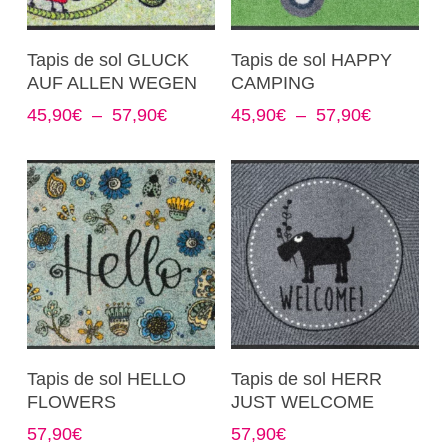
page
page
du
du
Ce
Ce
Choix Des Options
Choix Des Options
Tapis de sol GLUCK
Tapis de sol HAPPY
produit
produit
produit
produit
AUF ALLEN WEGEN
CAMPING
a
a
Plage
Plage
45,90
€
–
57,90
€
45,90
€
–
57,90
€
plusieurs
plusieurs
de
de
variations.
variations.
prix :
prix :
Les
Les
45,90€
45,90€
options
options
à
à
57,90€
57,90€
peuvent
peuvent
être
être
choisies
choisies
sur
sur
la
la
page
page
Ce
Ce
Choix Des Options
Choix Des Options
Tapis de sol HELLO
Tapis de sol HERR
du
du
produit
produit
FLOWERS
JUST WELCOME
produit
produit
a
a
57,90
€
57,90
€
plusieurs
plusieurs