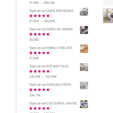
Note
5.00
Plage
57,90
€
–
206,50
€
99,95€
sur 5
de
à
Tapis de sol LINES AND BOXES
prix :
459,95€
Note
5.00
Plage
47,50
€
–
259,95
€
57,90€
sur 5
de
à
Tapis de sol NAINS DE JARDIN
prix :
206,50€
Note
5.00
45,95
€
47,50€
sur 5
à
Tapis de sol FAMILLY FEELING
259,95€
Note
5.00
57,90
€
sur 5
Tapis de sol KITCHEN TILES
Note
5.00
Plage
134,50
€
–
161,90
€
sur 5
de
Tapis de sol DANCING STEPS
prix :
Note
5.00
234,75
€
134,50€
sur 5
à
Tapis de sol COLOURFUL HOUSE
161,90€
Note
5.00