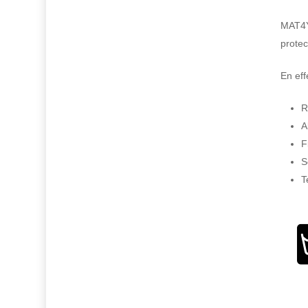
MAT4YO
protec
En effe
R
A
F
S
T