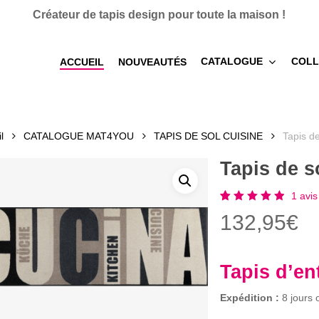
Créateur de tapis design pour toute la maison !
CATALOGUE
COLL
ACCUEIL
NOUVEAUTÉS
l
CATALOGUE MAT4YOU
TAPIS DE SOL CUISINE
Tapis d
Tapis de 
1
avis 
Noté
1
132,95
€
5.00
sur 5
basé
sur
notation
Tapis d’en
client
Expédition :
8 jours 