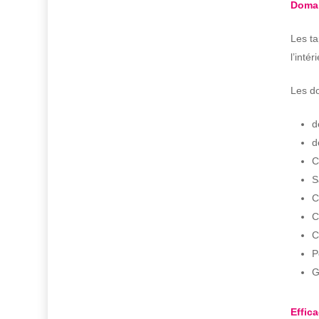
Domai
Les ta
l’inté
Les do
d
d
C
S
C
C
C
P
G
Effic