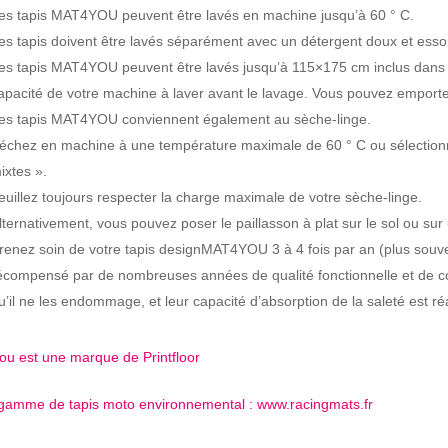
es tapis MAT4YOU peuvent être lavés en machine jusqu’à 60 ° C.
es tapis doivent être lavés séparément avec un détergent doux et essor
es tapis MAT4YOU peuvent être lavés jusqu’à 115×175 cm inclus dans un
apacité de votre machine à laver avant le lavage. Vous pouvez emporter
es tapis MAT4YOU conviennent également au sèche-linge.
échez en machine à une température maximale de 60 ° C ou sélectionn
ixtes ».
euillez toujours respecter la charge maximale de votre sèche-linge.
lternativement, vous pouvez poser le paillasson à plat sur le sol ou sur
renez soin de votre tapis designMAT4YOU 3 à 4 fois par an (plus souvent
écompensé par de nombreuses années de qualité fonctionnelle et de cou
u’il ne les endommage, et leur capacité d’absorption de la saleté est ré
ou est une marque de Printfloor
 gamme de tapis moto environnemental : www.racingmats.fr