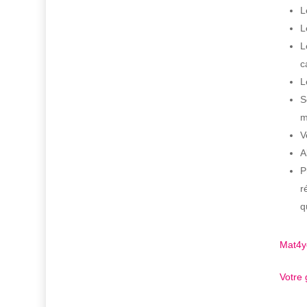
L
L
L
c
L
S
m
V
A
P
r
q
Mat4y
Votre