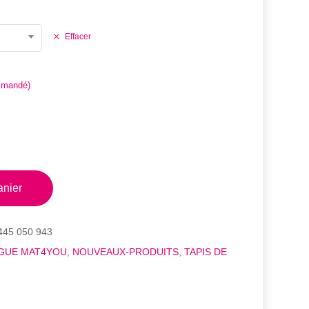
Effacer
mmandé)
anier
445 050 943
GUE MAT4YOU
,
NOUVEAUX-PRODUITS
,
TAPIS DE