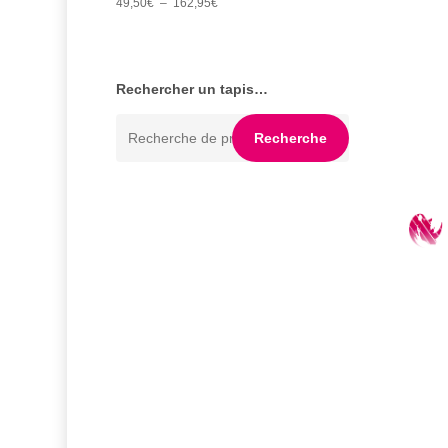
Plage
49,50
€
–
162,95
€
sur 5
de
prix :
49,50€
Rechercher un tapis…
à
Recherche
162,95€
Recherche
pour :