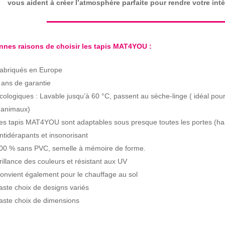
vous aident à créer l’atmosphère parfaite pour rendre votre intér
nnes raisons de choisir les tapis MAT4YOU :
abriqués en Europe
 ans de garantie
cologiques : Lavable jusqu’à 60 °C, passent au sèche-linge ( idéal pour
’animaux)
es tapis MAT4YOU sont adaptables sous presque toutes les portes (ha
ntidérapants et insonorisant
00 % sans PVC, semelle à mémoire de forme.
rillance des couleurs et résistant aux UV
onvient également pour le chauffage au sol
aste choix de designs variés
aste choix de dimensions