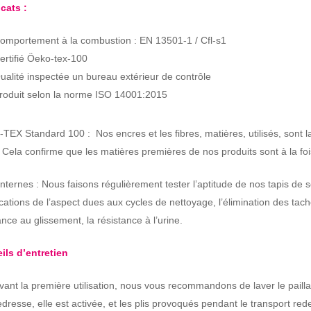
icats :
omportement à la combustion : EN 13501-1 / Cfl-s1
ertifié Öeko-tex-100
ualité inspectée un bureau extérieur de contrôle
roduit selon la norme ISO 14001:2015
TEX Standard 100 : Nos encres et les fibres, matières, utilisés, son
. Cela confirme que les matières premières de nos produits sont à la fo
internes : Nous faisons régulièrement tester l’aptitude de nos tapis de
cations de l’aspect dues aux cycles de nettoyage, l’élimination des tache
ance au glissement, la résistance à l’urine.
ils d’entretien
vant la première utilisation, nous vous recommandons de laver le pail
edresse, elle est activée, et les plis provoqués pendant le transport red