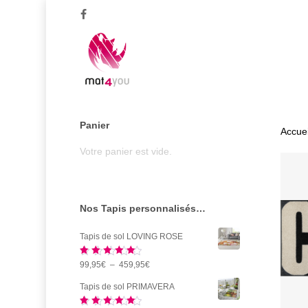
Skip
facebook
to
main
content
Panier
Accuei
Votre panier est vide.
Nos Tapis personnalisés…
Tapis de sol LOVING ROSE
Note
5.00
Plage
99,95
€
–
459,95
€
sur 5
de
Tapis de sol PRIMAVERA
prix :