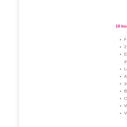
10 bo
F
2
E
d
L
A
1
B
C
V
V