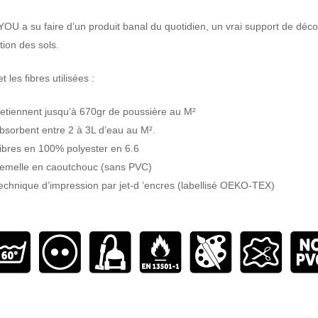
U a su faire d’un produit banal du quotidien, un vrai support de déco
tion des sols.
t les fibres utilisées :
etiennent jusqu’à 670gr de poussière au M²
bsorbent entre 2 à 3L d’eau au M².
ibres en 100% polyester en 6.6
emelle en caoutchouc (sans PVC)
echnique d’impression par jet-d ’encres (labellisé OEKO-TEX)