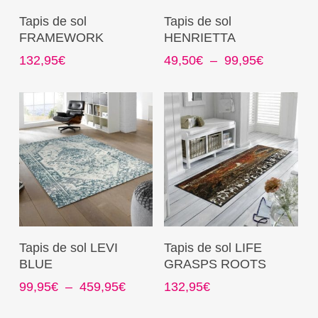
page
page
Ce
Ce
Choix Des Options
Choix Des Options
Tapis de sol
Tapis de sol
du
du
produit
produit
FRAMEWORK
HENRIETTA
produit
produit
a
a
Plage
132,95
€
49,50
€
–
99,95
€
plusieurs
plusieurs
de
variations.
variations.
prix :
Les
Les
49,50€
options
options
à
99,95€
peuvent
peuvent
être
être
choisies
choisies
sur
sur
la
la
page
page
Ce
Ce
Choix Des Options
Choix Des Options
Tapis de sol LEVI
Tapis de sol LIFE
du
du
produit
produit
BLUE
GRASPS ROOTS
produit
produit
a
a
Plage
99,95
€
–
459,95
€
132,95
€
plusieurs
plusieurs
de
variations.
variations.
prix :