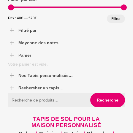
Prix
Prix
Prix :
40€
—
570€
Filtrer
min
max
Filtré par
Moyenne des notes
Panier
Votre panier est vide.
Nos Tapis personnalisés…
Rechercher un tapis…
Recherche
Recherche
pour :
TAPIS DE SOL POUR LA
MAISON
PERSONNALISÉ