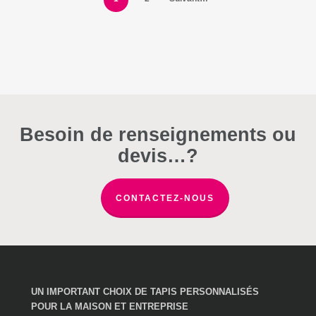
être
choisies
sur
la
page
du
produit
Besoin de renseignements ou
devis…?
CONTACTEZ-NOUS
UN IMPORTANT CHOIX DE TAPIS PERSONNALISÉS
POUR LA MAISON ET ENTREPRISE