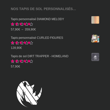
NOS TAPIS DE SOL PERSONNALISÉS…
Tapis personnalisé DIAMOND MELODY
Note
5.00
Plage
57,90
€
–
359,90
€
sur 5
de
Tapis personnalisé CURLED FIGURES
prix :
Note
5.00
128,90
€
57,90€
sur 5
à
Tapis de sol DIRT TRAPPER - HOMELAND
359,90€
Note
5.00
57,90
€
sur 5