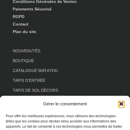
Conditions Générales de Ventes
Paiements Sécurisé
RGPD
Contact
Plan du site
NOUVEAUTÉS
BOUTIQUE
CATALOGUE MAT4YOU
TAPIS D’ENTRÉE
TAPIS DE SOL DÉCORS
TAPIS DE SOL ESPACE DE VIE
Gérer le consentement
TAPIS DE SOL COULOIR
Pour offrir les meilleures expériences, nous utilisons des technologies
TAPIS DE SOL SALON
telles que les cookies pour stocker et/ou accéder aux informations des
appareils. Le fait de consentir à ces technologies nous permettra de traiter
TAPIS DE SOL FLORAL