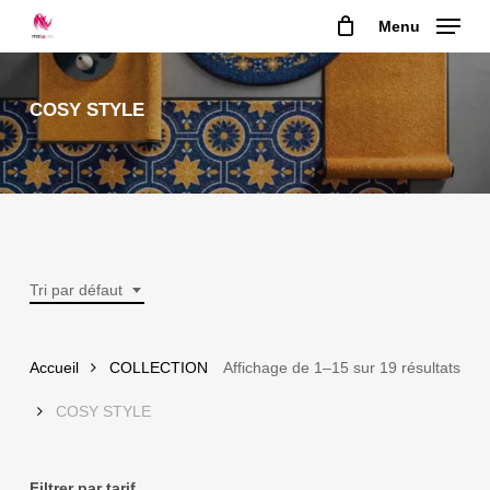
Skip
Menu
to
main
content
COSY STYLE
Tri par défaut
Accueil
COLLECTION
Affichage de 1–15 sur 19 résultats
COSY STYLE
Filtrer par tarif