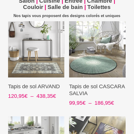
Salon
|
Cuisine
|
Entrée
|
Chambre
|
Couloir
|
Salle de bain
|
Toilettes
Nos tapis vous proposent des designs colorés et uniques
Ce
Ce
Choix Des Options
Choix Des Options
Tapis de sol ARVAND
Tapis de sol CASCARA
produit
produit
SALVIA
Plage
120,95
€
–
438,35
€
a
a
de
Plage
99,95
€
–
186,95
€
plusieurs
plusieurs
prix :
de
variations.
variations.
120,95€
prix :
Les
Les
à
99,95€
options
options
438,35€
à