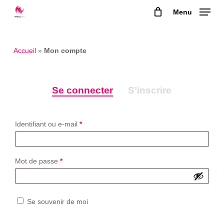
Skip
Menu
to
main
content
Accueil
»
Mon compte
Se connecter
S’inscrire
Obligatoire
Identifiant ou e-mail
*
Obligatoire
Mot de passe
*
Se souvenir de moi