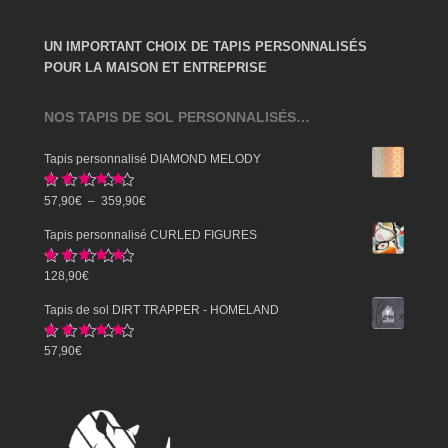
UN IMPORTANT CHOIX DE TAPIS PERSONNALISÉS
POUR LA MAISON ET ENTREPRISE
NOS TAPIS DE SOL PERSONNALISÉS…
Tapis personnalisé DIAMOND MELODY
Note
5.00
Plage
57,90
€
–
359,90
€
sur 5
de
Tapis personnalisé CURLED FIGURES
prix :
Note
5.00
128,90
€
57,90€
sur 5
à
Tapis de sol DIRT TRAPPER - HOMELAND
359,90€
Note
5.00
57,90
€
sur 5