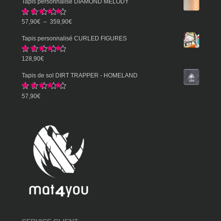
Tapis personnalisé DIAMOND MELODY
Note
5.00
Plage
57,90
€
–
359,90
€
sur 5
de
Tapis personnalisé CURLED FIGURES
prix :
Note
5.00
128,90
€
57,90€
sur 5
à
Tapis de sol DIRT TRAPPER - HOMELAND
359,90€
Note
5.00
57,90
€
sur 5