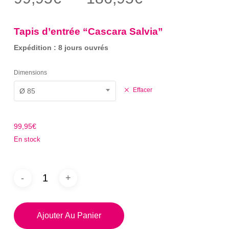
sur 5
de
basé
sur
prix :
notation
Tapis d’entrée “Cascara Salvia”
client
99,95€
Expédition : 8 jours ouvrés
à
186,95€
Dimensions
Effacer
Ø 85
99,95
€
En stock
Ajouter Au Panier