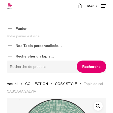
Skip
Menu
to
main
content
Panier
Votre panier est vide.
Nos Tapis personnalisés…
Rechercher un tapis…
Recherche
Recherche
pour :
Accueil
COLLECTION
COSY STYLE
Tapis de sol
CASCARA SALVIA