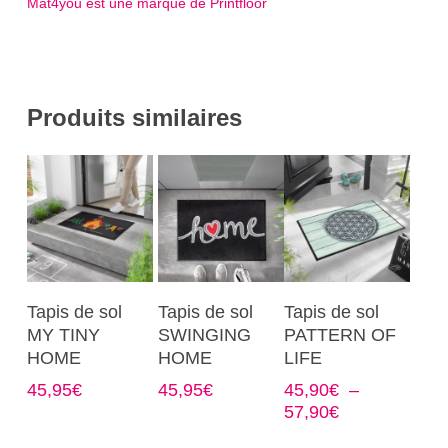
Mat4you est une marque de Printfloor
Produits similaires
Ce
Ce
Ce
Choix Des
Choix Des
Choix Des
Tapis de sol
Tapis de sol
Tapis de sol
produit
produit
produit
Options
Options
Options
MY TINY
SWINGING
PATTERN OF
a
a
a
HOME
HOME
LIFE
plusieurs
plusieurs
plusieurs
45,95
€
45,95
€
45,90
€
–
variations.
variations.
variations.
Plage
57,90
€
Les
Les
Les
de