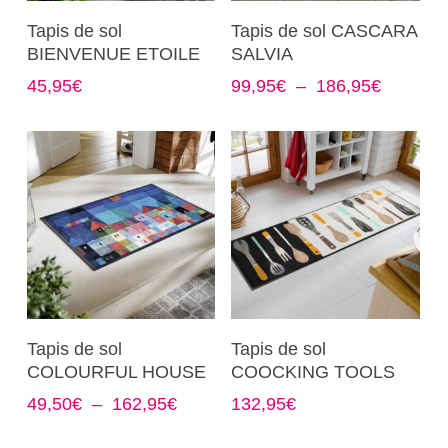
page
page
Ce
Ce
Choix Des Options
Choix Des Options
Tapis de sol
Tapis de sol CASCARA
du
du
produit
produit
BIENVENUE ETOILE
SALVIA
produit
produit
a
a
Plage
45,95
€
99,95
€
–
186,95
€
plusieurs
plusieurs
de
variations.
variations.
prix :
Les
Les
99,95€
options
options
à
186,95€
peuvent
peuvent
être
être
choisies
choisies
sur
sur
la
la
page
page
Ce
Ce
Choix Des Options
Choix Des Options
Tapis de sol
Tapis de sol
du
du
produit
produit
COLOURFUL HOUSE
COOCKING TOOLS
produit
produit
a
a
Plage
49,50
€
–
162,95
€
132,95
€
plusieurs
plusieurs
de
variations.
variations.
prix :