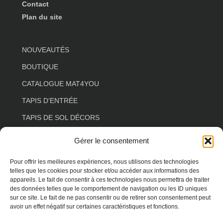
Contact
Plan du site
NOUVEAUTÉS
BOUTIQUE
CATALOGUE MAT4YOU
TAPIS D’ENTRÉE
TAPIS DE SOL DÉCORS
TAPIS DE SOL ESPACE DE VIE
Gérer le consentement
TAPIS DE SOL COULOIR
Pour offrir les meilleures expériences, nous utilisons des technologies
TAPIS DE SOL SALON
telles que les cookies pour stocker et/ou accéder aux informations des
appareils. Le fait de consentir à ces technologies nous permettra de traiter
TAPIS DE SOL FLORAL
des données telles que le comportement de navigation ou les ID uniques
sur ce site. Le fait de ne pas consentir ou de retirer son consentement peut
TAPIS DE SOL FORME SPÉCIALE
avoir un effet négatif sur certaines caractéristiques et fonctions.
TAPIS DE SOL ANIMAUX