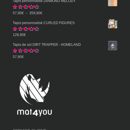
Tapis personnalisé DIAMOND MELODY
Note
5.00
Plage
57,90
€
–
359,90
€
sur 5
de
Tapis personnalisé CURLED FIGURES
prix :
Note
5.00
128,90
€
57,90€
sur 5
à
Tapis de sol DIRT TRAPPER - HOMELAND
359,90€
Note
5.00
57,90
€
sur 5