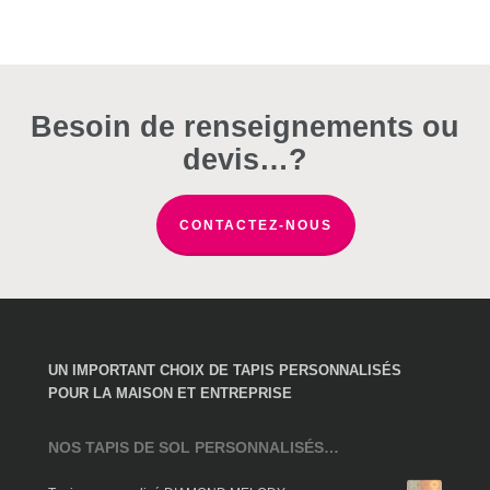
page
du
produit
Besoin de renseignements ou
devis…?
CONTACTEZ-NOUS
UN IMPORTANT CHOIX DE TAPIS PERSONNALISÉS
POUR LA MAISON ET ENTREPRISE
NOS TAPIS DE SOL PERSONNALISÉS…