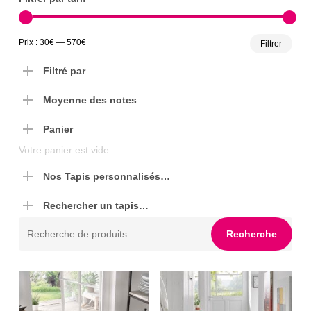
Prix
Prix
Prix :
30€
—
570€
Filtrer
min
max
Filtré par
Moyenne des notes
Panier
Votre panier est vide.
Nos Tapis personnalisés…
Rechercher un tapis…
Recherche
Recherche
pour :