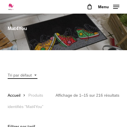
Skip
Menu
to
main
content
Mat4You
Tri par défaut
Accueil
Produits
Affichage de 1–15 sur 216 résultats
identifiés “Mat4You”
Filtrer par tarif