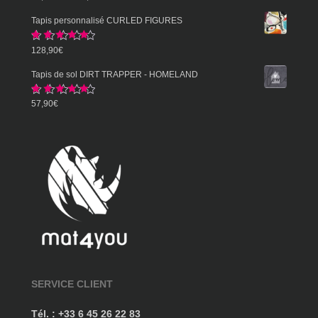
sur 5
de
Tapis personnalisé CURLED FIGURES
prix :
Note
5.00
128,90
€
57,90€
sur 5
à
Tapis de sol DIRT TRAPPER - HOMELAND
359,90€
Note
5.00
57,90
€
sur 5
SERVICE CLIENT
Tél. : +33 6 45 26 22 83