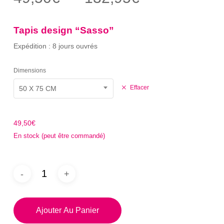
sur 5
de
basé
sur
prix :
notation
Tapis
design
“Sasso”
client
49,50€
Expédition : 8 jours ouvrés
à
132,95€
Dimensions
Effacer
50 X 75 CM
49,50
€
En stock (peut être commandé)
Ajouter Au Panier