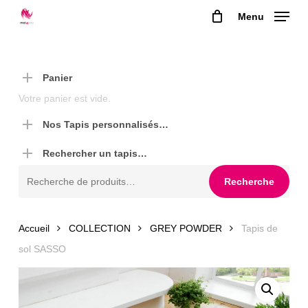
Skip
Menu
to
main
content
Panier
Votre panier est vide.
Nos Tapis personnalisés…
Rechercher un tapis…
Recherche
Recherche
pour :
Accueil
COLLECTION
GREY POWDER
Tapis de
sol SASSO