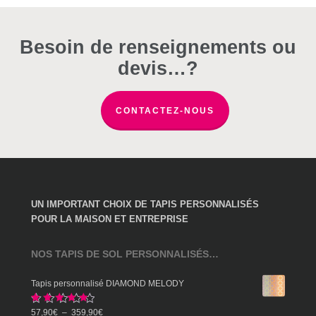
à
peuvent
peuvent
peuvent
206,90€
être
être
être
choisies
choisies
choisies
Besoin de renseignements ou
sur
sur
sur
devis…?
la
la
la
page
page
page
du
du
du
CONTACTEZ-NOUS
produit
produit
produit
UN IMPORTANT CHOIX DE TAPIS PERSONNALISÉS
POUR LA MAISON ET ENTREPRISE
NOS TAPIS DE SOL PERSONNALISÉS…
Tapis personnalisé DIAMOND MELODY
Note
5.00
Plage
57,90
€
–
359,90
€