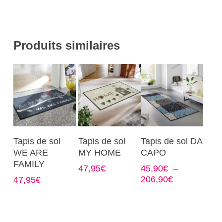
Produits similaires
Ce
Ce
Ce
Choix Des
Choix Des
Choix Des
Tapis de sol
Tapis de sol
Tapis de sol DA
produit
produit
produit
Options
Options
Options
WE ARE
MY HOME
CAPO
a
a
a
FAMILY
47,95
€
45,90
€
–
plusieurs
plusieurs
plusieurs
Plage
206,90
€
47,95
€
variations.
variations.
variations.
de
Les
Les
Les
prix :
options
options
options
45,90€