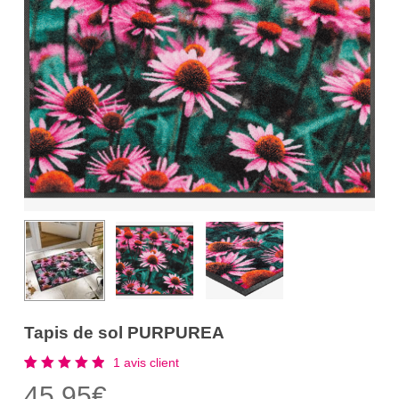
Tapis de sol PURPUREA
1
avis client
Noté
1
45,95
€
5.00