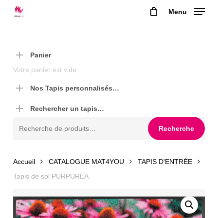
Skip
Menu
to
main
content
Panier
Votre panier est vide.
Nos Tapis personnalisés…
Rechercher un tapis…
Recherche
Recherche
pour :
Accueil
CATALOGUE MAT4YOU
TAPIS D'ENTRÉE
Tapis de sol PURPUREA