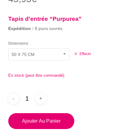
sur 5
basé
sur
notation
Tapis d’entrée “Purpurea”
client
Expédition :
8 jours ouvrés
Dimensions
Effacer
50 X 75 CM
En stock (peut être commandé)
Ajouter Au Panier