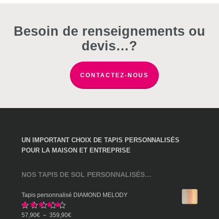
être
être
être
57,90€
choisies
choisies
choisies
sur
sur
sur
Besoin de renseignements ou
la
la
la
devis…?
page
page
page
du
du
du
CONTACTEZ-NOUS
produit
produit
produit
UN IMPORTANT CHOIX DE TAPIS PERSONNALISÉS
POUR LA MAISON ET ENTREPRISE
NOS TAPIS DE SOL PERSONNALISÉS…
Tapis personnalisé DIAMOND MELODY
Note
5.00
Plage
57,90
€
–
359,90
€