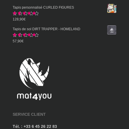
sur 5
de
Tapis personnalisé CURLED FIGURES
prix :
Note
5.00
128,90
€
57,90€
sur 5
à
Tapis de sol DIRT TRAPPER - HOMELAND
359,90€
Note
5.00
57,90
€
sur 5
SERVICE CLIENT
Tél. : +33 6 45 26 22 83