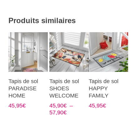
Produits similaires
Ce
Ce
Ce
Choix Des
Choix Des
Choix Des
Tapis de sol
Tapis de sol
Tapis de sol
produit
produit
produit
Options
Options
Options
PARADISE
SHOES
HAPPY
a
a
a
HOME
WELCOME
FAMILY
plusieurs
plusieurs
plusieurs
45,95
€
45,90
€
–
45,95
€
variations.
variations.
variations.
Plage
57,90
€
Les
Les
Les
de
options
options
options
prix :
45,90€
peuvent
peuvent
peuvent
à