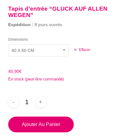
sur
prix :
notation
Tapis d’entrée “GLUCK AUF ALLEN
client
45,90€
WEGEN”
à
Expédition :
8 jours ouvrés
57,90€
Dimensions
Effacer
40 X 60 CM
45,90
€
En stock (peut être commandé)
Ajouter Au Panier