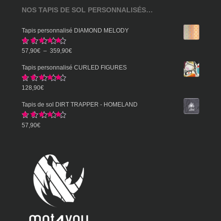
NOS TAPIS DE SOL PERSONNALISÉS…
Tapis personnalisé DIAMOND MELODY
Note
5.00
Plage
57,90
€
–
359,90
€
sur 5
de
Tapis personnalisé CURLED FIGURES
prix :
Note
5.00
128,90
€
57,90€
sur 5
à
Tapis de sol DIRT TRAPPER - HOMELAND
359,90€
Note
5.00
57,90
€
sur 5