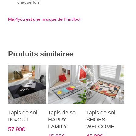
chaque fois
Mat4you est une marque de Printfloor
Produits similaires
Ce
Ce
Ce
Choix Des
Choix Des
Choix Des
Tapis de sol
Tapis de sol
Tapis de sol
produit
produit
produit
Options
Options
Options
IN&OUT
HAPPY
SHOES
a
a
a
FAMILY
WELCOME
57,90
€
plusieurs
plusieurs
plusieurs