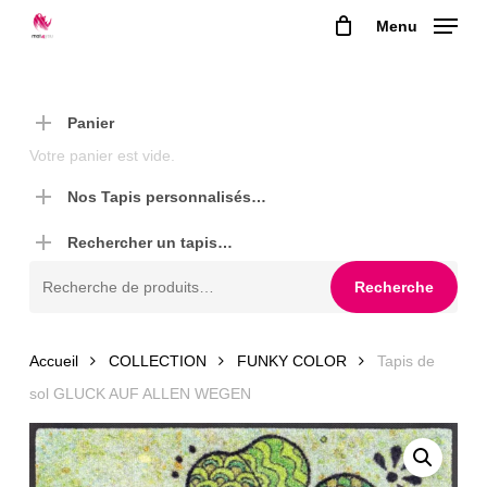
Skip
Menu
to
main
content
Panier
Votre panier est vide.
Nos Tapis personnalisés…
Rechercher un tapis…
Recherche
Recherche
pour :
Accueil
COLLECTION
FUNKY COLOR
Tapis de
sol GLUCK AUF ALLEN WEGEN