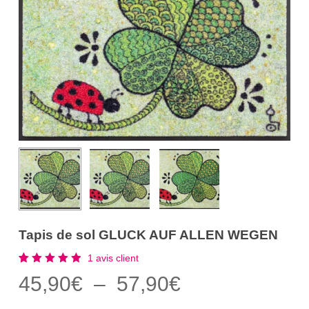
Tapis de sol GLUCK AUF ALLEN WEGEN
1
avis client
Noté
1
Plage
45,90
€
–
57,90
€
5.00
sur 5
de
basé