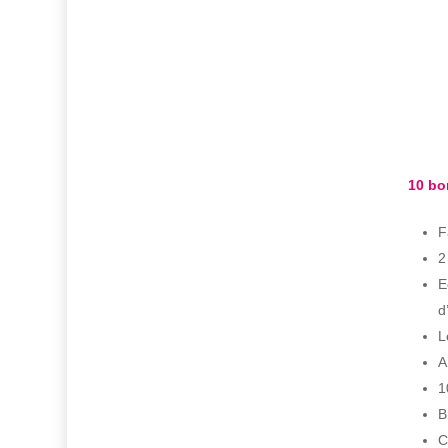
10 bo
F
2
E
d
L
A
1
B
C