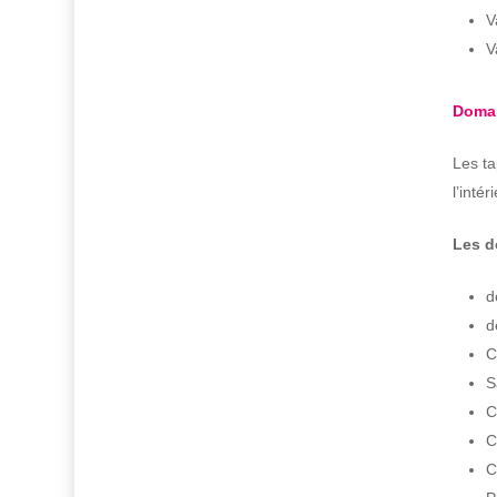
V
V
Domai
Les ta
l’inté
Les d
d
d
C
S
C
C
C