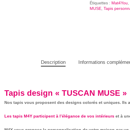
Étiquettes :
Mat4You
,
MUSE
,
Tapis personn
Description
Informations complémen
Tapis design « TUSCAN MUSE »
Nos tapis vous proposent des designs colorés et uniques. Ils at
Les tapis M4Y participent à l’élégance de vos intérieurs
et à un
M4Y vous propose la personnalisation de votre maison par un v