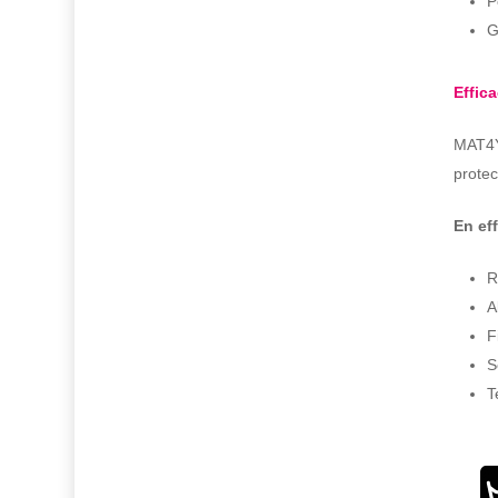
P
G
Effic
MAT4YO
protec
En eff
R
A
F
S
T