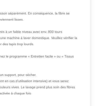
lasson séparément. En conséquence, la fibre se
eviennent lisses.
és à un faible niveau avec env. 800 tours
e machine à laver domestique. Veuillez vérifier la
 des tapis trop lourds.
ez le programme « Entretien facile » ou « Tissus
 un support, pour sécher.
 en cas d’utilisation intensive) et vous serez
leurs vives. Le lavage prend plus soin des fibres
activée à chaque fois