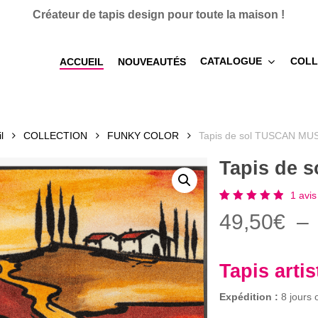
Créateur de tapis design pour toute la maison !
CATALOGUE
COLL
ACCUEIL
NOUVEAUTÉS
l
COLLECTION
FUNKY COLOR
Tapis de sol TUSCAN MU
Tapis de 
1
avis 
Noté
1
49,50
€
–
5.00
sur 5
basé
sur
notation
Tapis arti
client
Expédition :
8 jours 