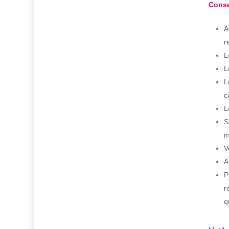
Conse
A
r
L
L
L
c
L
S
m
V
A
P
r
q