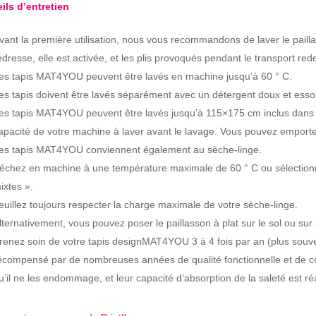
ils d’entretien
vant la première utilisation, nous vous recommandons de laver le pail
edresse, elle est activée, et les plis provoqués pendant le transport red
es tapis MAT4YOU peuvent être lavés en machine jusqu’à 60 ° C.
es tapis doivent être lavés séparément avec un détergent doux et essor
es tapis MAT4YOU peuvent être lavés jusqu’à 115×175 cm inclus dans un
apacité de votre machine à laver avant le lavage. Vous pouvez emporter
es tapis MAT4YOU conviennent également au sèche-linge.
échez en machine à une température maximale de 60 ° C ou sélectionn
ixtes ».
euillez toujours respecter la charge maximale de votre sèche-linge.
lternativement, vous pouvez poser le paillasson à plat sur le sol ou sur
renez soin de votre tapis designMAT4YOU 3 à 4 fois par an (plus souvent
écompensé par de nombreuses années de qualité fonctionnelle et de cou
u’il ne les endommage, et leur capacité d’absorption de la saleté est ré