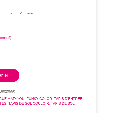
132,95€
Effacer
mmandé)
anier
16029550
GUE MAT4YOU
,
FUNKY COLOR
,
TAPIS D'ENTRÉE
,
STES
,
TAPIS DE SOL COULOIR
,
TAPIS DE SOL