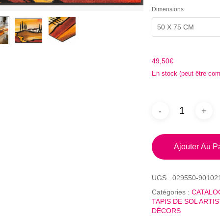
Dimensions
50 X 75 CM
49,50
€
En stock (peut être co
Ajouter Au P
UGS :
029550-90102
Catégories :
CATALO
TAPIS DE SOL ARTI
DÉCORS