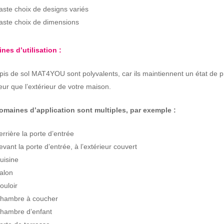
aste choix de designs variés
aste choix de dimensions
nes d’utilisation :
pis de sol MAT4YOU sont polyvalents, car ils maintiennent un état de p
rieur que l’extérieur de votre maison.
omaines d’application sont multiples, par exemple :
errière la porte d’entrée
evant la porte d’entrée, à l’extérieur couvert
uisine
alon
ouloir
hambre à coucher
hambre d’enfant