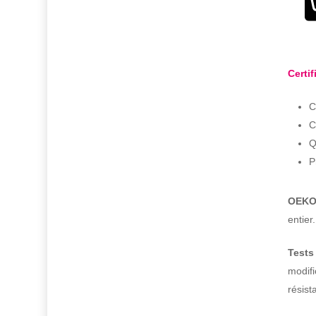
Certif
C
C
Q
P
OEKO-
entier
Tests
modifi
résist