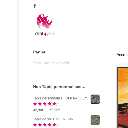
Skip
facebook
to
main
content
Panier
Accuei
Votre panier est vide.
Nos Tapis personnalisés…
Tapis personnalisé FOLK PAISLEY
Note
5.00
Plage
49,90
€
–
59,90
€
sur 5
de
Tapis de sol TIMBERLINK
prix :