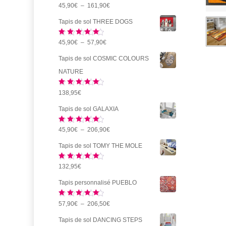
Note
5.00
Plage
45,90
€
–
161,90
€
49,90€
sur 5
de
à
Tapis de sol THREE DOGS
prix :
59,90€
Note
5.00
Plage
45,90
€
–
57,90
€
45,90€
sur 5
de
à
Tapis de sol COSMIC COLOURS
prix :
161,90€
NATURE
45,90€
Note
5.00
138,95
€
à
sur 5
57,90€
Tapis de sol GALAXIA
Note
5.00
Plage
45,90
€
–
206,90
€
sur 5
de
Tapis de sol TOMY THE MOLE
prix :
Note
5.00
132,95
€
45,90€
sur 5
à
Tapis personnalisé PUEBLO
206,90€
Note
5.00
Plage
57,90
€
–
206,50
€
sur 5
de
Tapis de sol DANCING STEPS