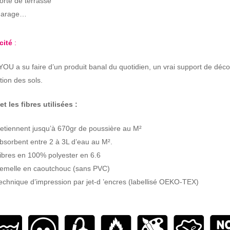
orte de terrasse
arage…
acité
:
U a su faire d’un produit banal du quotidien, un vrai support de déco
tion des sols.
et les fibres utilisées :
etiennent jusqu’à 670gr de poussière au M²
bsorbent entre 2 à 3L d’eau au M².
ibres en 100% polyester en 6.6
emelle en caoutchouc (sans PVC)
echnique d’impression par jet-d ’encres (labellisé OEKO-TEX)