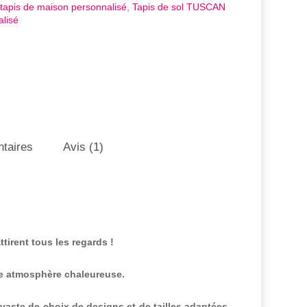
tapis de maison personnalisé
,
Tapis de sol TUSCAN
alisé
taires
Avis (1)
tirent tous les regards !
e atmosphère chaleureuse.
aste de choix de designs et de tailles adaptées