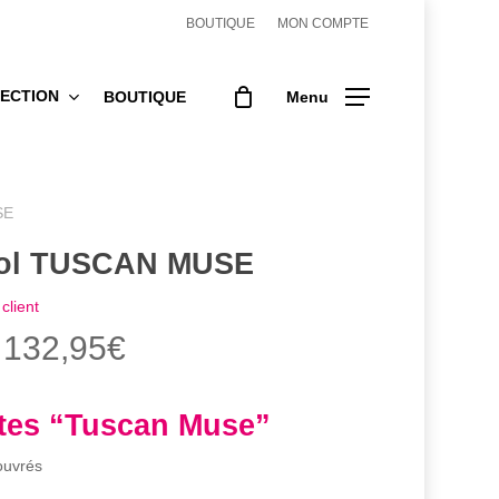
BOUTIQUE
MON COMPTE
ECTION
BOUTIQUE
Menu
SE
sol TUSCAN MUSE
client
Plage
132,95
€
de
prix :
stes “Tuscan Muse”
49,50€
ouvrés
à