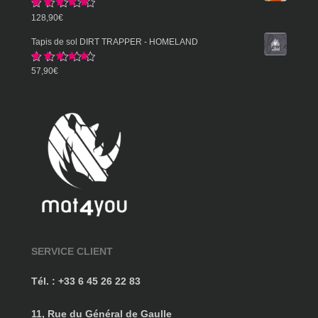
prix :
Note
5.00
128,90
€
57,90€
sur 5
à
Tapis de sol DIRT TRAPPER - HOMELAND
359,90€
Note
5.00
57,90
€
sur 5
SERVICE CLIENT
Tél. : +33 6 45 26 22 83
11, Rue du Général de Gaulle