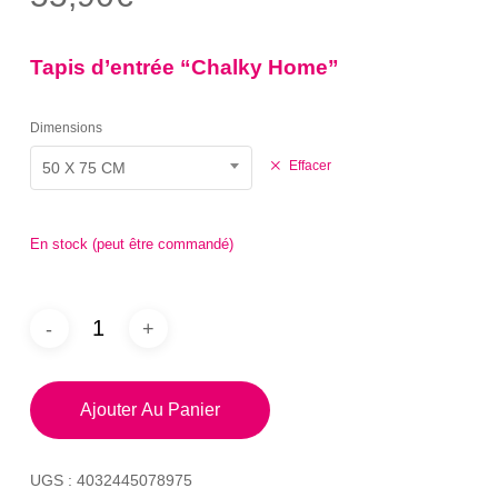
sur 5
basé
sur
notation
Tapis d’entrée “Chalky Home”
client
Dimensions
Effacer
50 X 75 CM
En stock (peut être commandé)
Ajouter Au Panier
UGS :
4032445078975