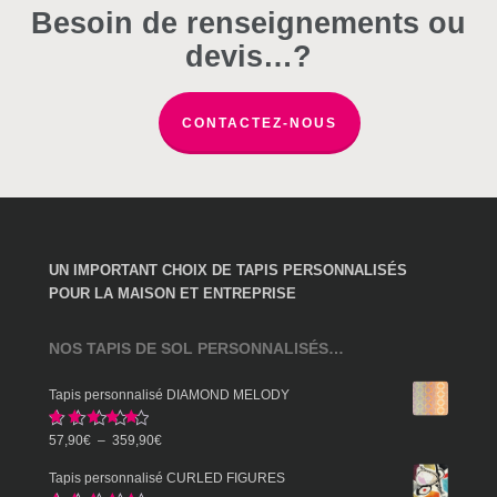
choisies
choisies
choisies
Besoin de renseignements ou
sur
sur
sur
devis…?
la
la
la
page
page
page
du
du
CONTACTEZ-NOUS
du
produit
produit
produit
UN IMPORTANT CHOIX DE TAPIS PERSONNALISÉS
POUR LA MAISON ET ENTREPRISE
NOS TAPIS DE SOL PERSONNALISÉS…
Tapis personnalisé DIAMOND MELODY
Note
5.00
Plage
57,90
€
–
359,90
€
sur 5
de
Tapis personnalisé CURLED FIGURES