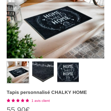
Tapis personnalisé CHALKY HOME
1
avis client
Noté
1
55,90
€
5.00