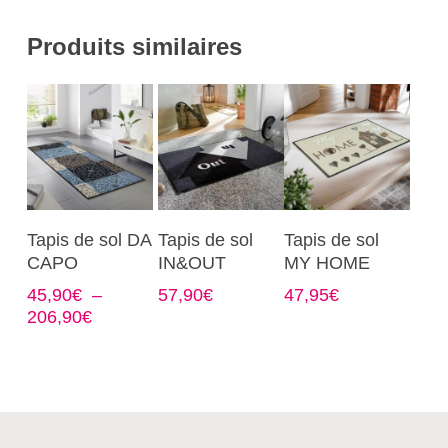
Produits similaires
Ce
Ce
Ce
Choix Des
Choix Des
Choix Des
Tapis de sol DA
Tapis de sol
Tapis de sol
produit
produit
produit
Options
Options
Options
CAPO
IN&OUT
MY HOME
a
a
a
45,90
€
–
57,90
€
47,95
€
plusieurs
plusieurs
plusieurs
Plage
206,90
€
variations.
variations.
variations.
de
Les
Les
Les
prix :
options
options
options
45,90€
à
peuvent
peuvent
peuvent
206,90€
être
être
être