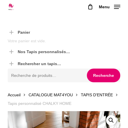
Skip
Menu
to
main
content
Panier
Votre panier est vide.
Nos Tapis personnalisés…
Rechercher un tapis…
Recherche
Recherche
pour :
Accueil
CATALOGUE MAT4YOU
TAPIS D'ENTRÉE
Tapis personnalisé CHALKY HOME