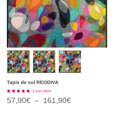
Tapis de sol REODIVA
1
avis client
Noté
1
Plage
57,90
€
–
161,90
€
5.00
sur 5
de
basé
sur