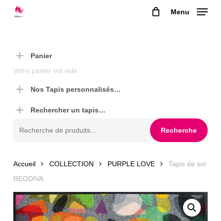
Skip
Menu
to
main
content
Panier
Votre panier est vide.
Nos Tapis personnalisés…
Rechercher un tapis…
Recherche
Recherche
pour :
Accueil
COLLECTION
PURPLE LOVE
Tapis de sol
REODIVA