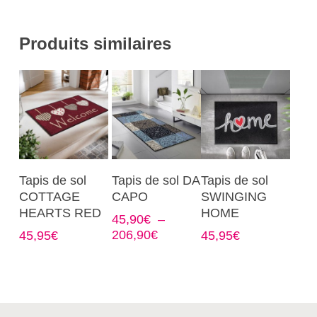
Produits similaires
Ce
Ce
Ce
Choix Des
Choix Des
Choix Des
Tapis de sol
Tapis de sol DA
Tapis de sol
produit
produit
produit
Options
Options
Options
COTTAGE
CAPO
SWINGING
a
a
a
HEARTS RED
HOME
45,90
€
–
plusieurs
plusieurs
plusieurs
Plage
206,90
€
45,95
€
45,95
€
variations.
variations.
variations.
de
Les
Les
Les
prix :
options
options
options
45,90€
à
peuvent
peuvent
peuvent
206,90€
être
être
être