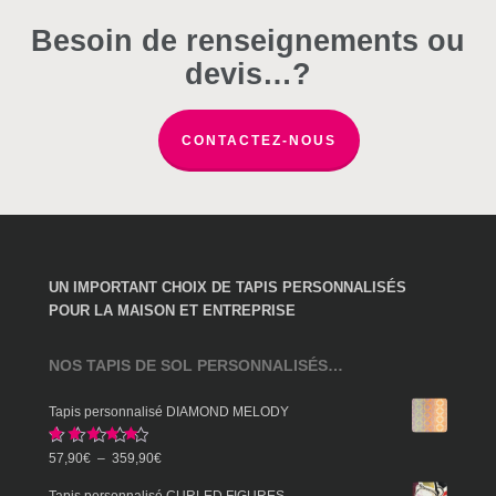
choisies
choisies
choisies
Besoin de renseignements ou
sur
sur
sur
devis…?
la
la
la
page
page
page
du
du
du
CONTACTEZ-NOUS
produit
produit
produit
UN IMPORTANT CHOIX DE TAPIS PERSONNALISÉS
POUR LA MAISON ET ENTREPRISE
NOS TAPIS DE SOL PERSONNALISÉS…
Tapis personnalisé DIAMOND MELODY
Note
5.00
Plage
57,90
€
–
359,90
€
sur 5
de
Tapis personnalisé CURLED FIGURES