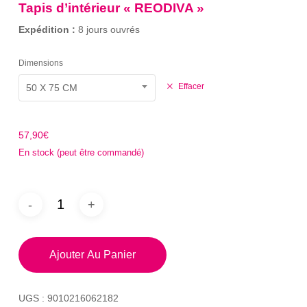
prix :
notation
Tapis d’intérieur « REODIVA »
client
57,90€
Expédition :
8 jours ouvrés
à
161,90€
Dimensions
Effacer
50 X 75 CM
57,90
€
En stock (peut être commandé)
Ajouter Au Panier
UGS :
9010216062182