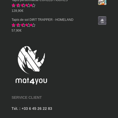
prix :
Note
5.00
128,90
€
57,90€
sur 5
à
Tapis de sol DIRT TRAPPER - HOMELAND
359,90€
Note
5.00
57,90
€
sur 5
SERVICE CLIENT
Tél. : +33 6 45 26 22 83