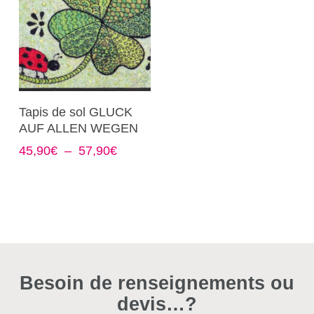
Ce
Choix Des Options
Tapis de sol GLUCK
produit
AUF ALLEN WEGEN
a
Plage
45,90
€
–
57,90
€
plusieurs
de
variations.
prix :
Les
45,90€
options
à
57,90€
peuvent
être
choisies
Besoin de renseignements ou
sur
devis…?
la