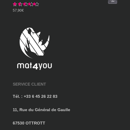
359,90€
Note
5.00
57,90
€
sur 5
SERVICE CLIENT
Tél. : +33 6 45 26 22 83
11, Rue du Général de Gaulle
67530 OTTROTT