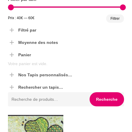
Prix
Prix
Prix :
40€
—
60€
Filtrer
min
max
Filtré par
Moyenne des notes
Panier
Votre panier est vide.
Nos Tapis personnalisés…
Rechercher un tapis…
Recherche
Recherche
pour :