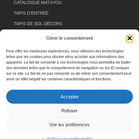
CATALOGUE MAT4YOU
TAPIS D’ENTRÉE
TAPIS DE SOL DÉCORS
TAPIS DE SOL ESPACE DE VIE
Gérer le consentement
TAPIS DE SOL COULOIR
Pour offrir les meilleures expériences, nous utilisons des technologies
TAPIS DE SOL SALON
telles que les cookies pour stocker et/ou accéder aux informations des
appareils. Le fait de consentir à ces technologies nous permettra de traiter
TAPIS DE SOL FLORAL
des données telles que le comportement de navigation ou les ID uniques
sur ce site. Le fait de ne pas consentir ou de retirer son consentement peut
TAPIS DE SOL FORME SPÉCIALE
avoir un effet négatif sur certaines caractéristiques et fonctions.
TAPIS DE SOL ANIMAUX
Accepter
TAPIS DE SOL TERRASSE
Refuser
Voir les préférences
© 2026 MAT4YOU. droits réservés -
spécialiste
WordPress