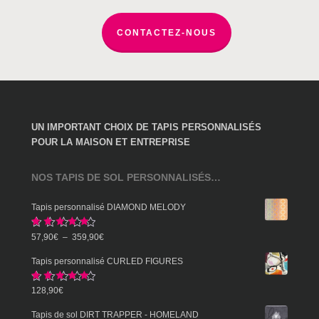
page
du
CONTACTEZ-NOUS
produit
UN IMPORTANT CHOIX DE TAPIS PERSONNALISÉS
POUR LA MAISON ET ENTREPRISE
NOS TAPIS DE SOL PERSONNALISÉS…
Tapis personnalisé DIAMOND MELODY
Note
5.00
Plage
57,90
€
–
359,90
€
sur 5
de
Tapis personnalisé CURLED FIGURES
prix :
Note
5.00
128,90
€
57,90€
sur 5
à
Tapis de sol DIRT TRAPPER - HOMELAND