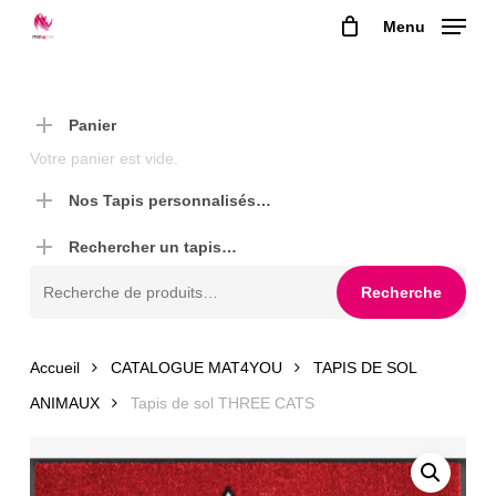
Skip
Menu
to
main
content
Panier
Votre panier est vide.
Nos Tapis personnalisés…
Rechercher un tapis…
Recherche
Recherche
pour :
Accueil
CATALOGUE MAT4YOU
TAPIS DE SOL
ANIMAUX
Tapis de sol THREE CATS