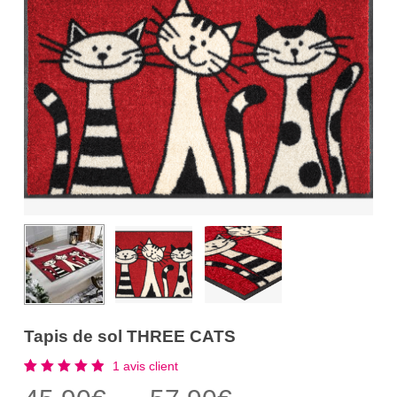
Tapis de sol THREE CATS
1
avis client
Noté
1