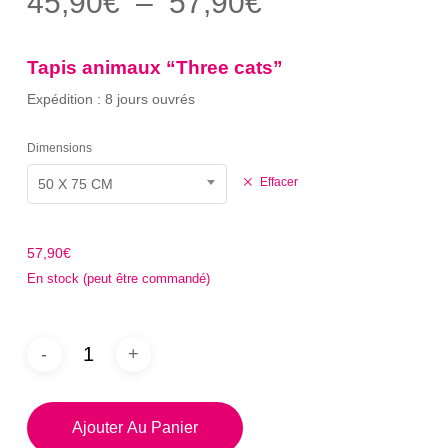
Plage
45,90
€
–
57,90
€
5.00
sur 5
de
basé
sur
prix :
notation
Tapis animaux “Three cats”
client
45,90€
Expédition : 8 jours ouvrés
à
57,90€
Dimensions
Effacer
50 X 75 CM
57,90
€
En stock (peut être commandé)
Ajouter Au Panier