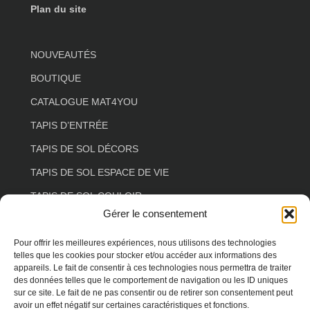
Plan du site
NOUVEAUTÉS
BOUTIQUE
CATALOGUE MAT4YOU
TAPIS D’ENTRÉE
TAPIS DE SOL DÉCORS
TAPIS DE SOL ESPACE DE VIE
TAPIS DE SOL COULOIR
Gérer le consentement
TAPIS DE SOL SALON
TAPIS DE SOL FLORAL
Pour offrir les meilleures expériences, nous utilisons des technologies
telles que les cookies pour stocker et/ou accéder aux informations des
TAPIS DE SOL FORME SPÉCIALE
appareils. Le fait de consentir à ces technologies nous permettra de traiter
des données telles que le comportement de navigation ou les ID uniques
TAPIS DE SOL ANIMAUX
sur ce site. Le fait de ne pas consentir ou de retirer son consentement peut
avoir un effet négatif sur certaines caractéristiques et fonctions.