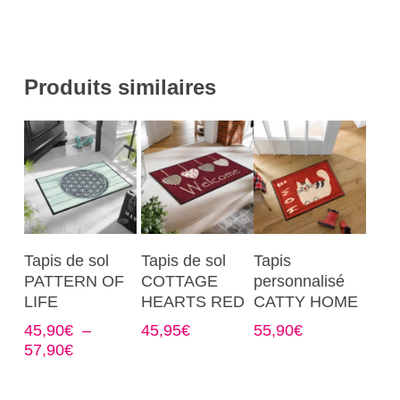
Produits similaires
Ce
Ce
Ce
Choix Des
Choix Des
Choix Des
Tapis de sol
Tapis de sol
Tapis
produit
produit
produit
Options
Options
Options
PATTERN OF
COTTAGE
personnalisé
a
a
a
LIFE
HEARTS RED
CATTY HOME
plusieurs
plusieurs
plusieurs
45,90
€
–
45,95
€
55,90
€
variations.
variations.
variations.
Plage
57,90
€
Les
Les
Les
de
options
options
options
prix :