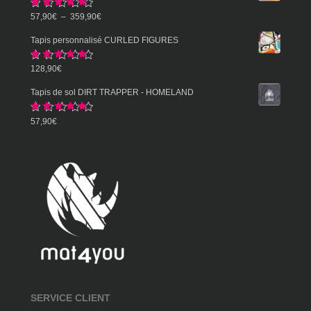
Note
5.00
Plage
57,90
€
–
359,90
€
sur 5
de
Tapis personnalisé CURLED FIGURES
prix :
Note
5.00
128,90
€
57,90€
sur 5
à
Tapis de sol DIRT TRAPPER - HOMELAND
359,90€
Note
5.00
57,90
€
sur 5
SERVICE CLIENT