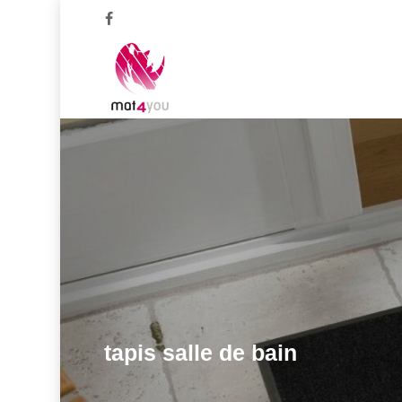
Skip
facebook
to
main
content
tapis salle de bain