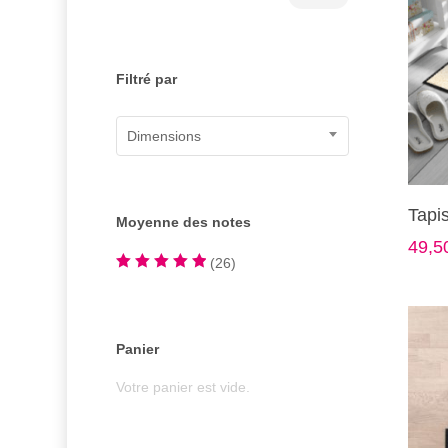
min
max
Filtré par
Dimensions
Ce
Tapi
Moyenne des notes
produi
49,5
a
(26)
plusie
Note
5
sur 5
variat
Les
Panier
option
peuve
Votre panier est vide.
être
choisi