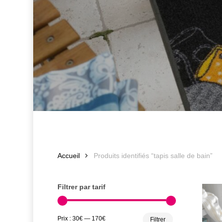
Accueil
Produits identifiés “tapis salle de bain”
Filtrer par tarif
Prix
Prix
Prix :
30€
—
170€
Filtrer