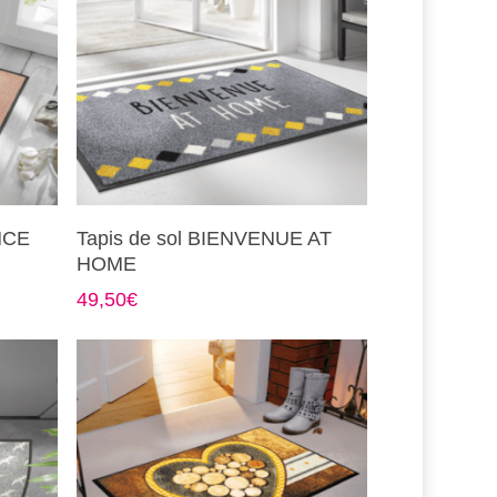
Ce
Choix Des Options
NCE
Tapis de sol BIENVENUE AT
produit
HOME
a
49,50
€
plusieurs
variations.
Les
options
peuvent
être
choisies