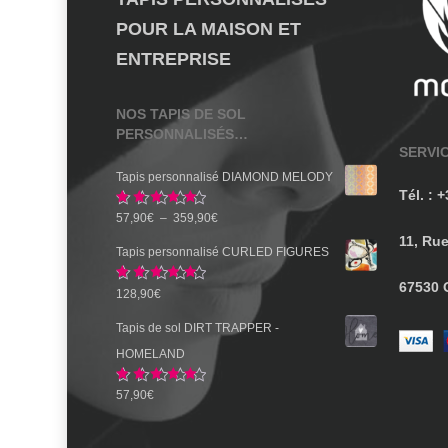
POUR LA MAISON ET
ENTREPRISE
NOS TAPIS DE SOL
PERSONNALISÉS…
SERVI
Tapis personnalisé DIAMOND MELODY
Tél. : 
Note
5.00
Plage
57,90
€
–
359,90
€
sur 5
11, Ru
de
Tapis personnalisé CURLED FIGURES
prix :
67530
Note
5.00
128,90
€
57,90€
sur 5
à
Tapis de sol DIRT TRAPPER -
359,90€
HOMELAND
Note
5.00
57,90
€
sur 5