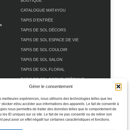
BOUTIQUE
CATALOGUE MAT4YOU
TAPIS D’ENTRÉE
s
TAPIS DE SOL DÉCORS
TAPIS DE SOL ESPACE DE VIE
TAPIS DE SOL COULOIR
TAPIS DE SOL SALON
TAPIS DE SOL FLORAL
TAPIS DE SOL FORME SPÉCIALE
Gérer le consentement
TAPIS DE SOL ANIMAUX
TAPIS DE SOL TERRASSE
les meilleures expériences, nous utilisons des technologies telles que les
 stocker et/ou accéder aux informations des appareils. Le fait de consentir à
gies nous permettra de traiter des données telles que le comportement de
 les ID uniques sur ce site. Le fait de ne pas consentir ou de retirer son
 peut avoir un effet négatif sur certaines caractéristiques et fonctions.