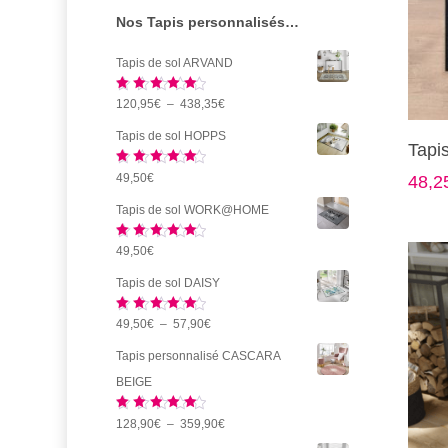
sur
Nos Tapis personnalisés…
la
page
Tapis de sol ARVAND
du
Note
5.00
Plage
120,95
€
–
438,35
€
produi
sur 5
de
Ce
Tapis de sol HOPPS
Tapi
prix :
produi
Note
5.00
49,50
€
48,2
120,95€
a
sur 5
à
plusie
Tapis de sol WORK@HOME
438,35€
variat
Note
5.00
49,50
€
sur 5
Les
Tapis de sol DAISY
option
peuve
Note
5.00
Plage
49,50
€
–
57,90
€
sur 5
être
de
Tapis personnalisé CASCARA
choisi
prix :
BEIGE
sur
49,50€
la
Note
5.00
Plage
128,90
€
–
359,90
€
à
sur 5
page