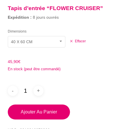
sur
prix :
notation
Tapis d’entrée “FLOWER CRUISER”
client
45,90€
Expédition :
8 jours ouvrés
à
57,90€
Dimensions
Effacer
40 X 60 CM
45,90
€
En stock (peut être commandé)
Ajouter Au Panier