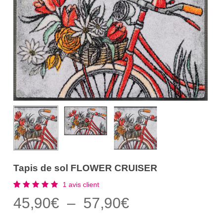
Tapis de sol FLOWER CRUISER
1
avis client
Noté
1
Plage
45,90
€
–
57,90
€
5.00
sur 5
de
basé