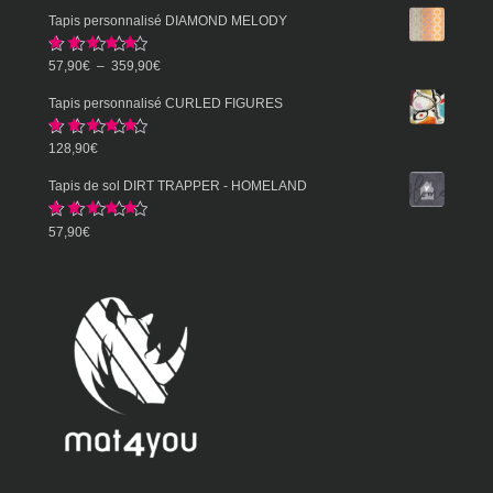
Tapis personnalisé DIAMOND MELODY
Note
5.00
Plage
57,90
€
–
359,90
€
sur 5
de
Tapis personnalisé CURLED FIGURES
prix :
Note
5.00
128,90
€
57,90€
sur 5
à
Tapis de sol DIRT TRAPPER - HOMELAND
359,90€
Note
5.00
57,90
€
sur 5