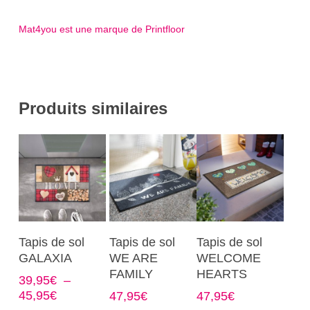
Mat4you est une marque de Printfloor
Produits similaires
Ce
Ce
Ce
Choix Des
Choix Des
Choix Des
Tapis de sol
Tapis de sol
Tapis de sol
produit
produit
produit
Options
Options
Options
GALAXIA
WE ARE
WELCOME
a
a
a
FAMILY
HEARTS
39,95
€
–
plusieurs
plusieurs
plusieurs
Plage
45,95
€
47,95
€
47,95
€
variations.
variations.
variations.
de