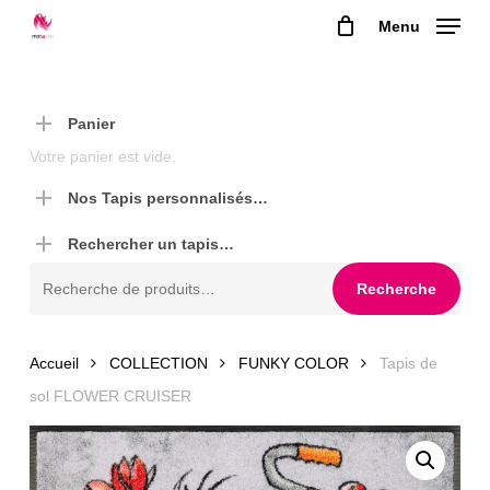
Skip
Menu
to
main
content
Panier
Votre panier est vide.
Nos Tapis personnalisés…
Rechercher un tapis…
Recherche
Recherche
pour :
Accueil
COLLECTION
FUNKY COLOR
Tapis de
sol FLOWER CRUISER