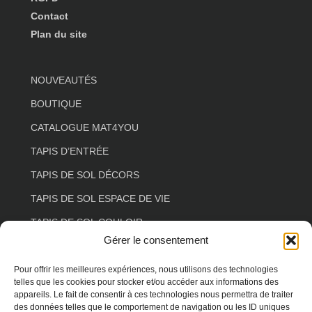
Contact
Plan du site
NOUVEAUTÉS
BOUTIQUE
CATALOGUE MAT4YOU
TAPIS D’ENTRÉE
TAPIS DE SOL DÉCORS
TAPIS DE SOL ESPACE DE VIE
TAPIS DE SOL COULOIR
Gérer le consentement
TAPIS DE SOL SALON
TAPIS DE SOL FLORAL
Pour offrir les meilleures expériences, nous utilisons des technologies
telles que les cookies pour stocker et/ou accéder aux informations des
TAPIS DE SOL FORME SPÉCIALE
appareils. Le fait de consentir à ces technologies nous permettra de traiter
des données telles que le comportement de navigation ou les ID uniques