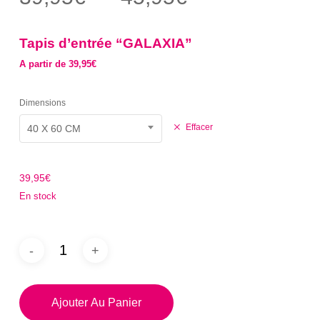
sur 5
de
basé
sur
prix :
notation
Tapis d’entrée “GALAXIA”
client
39,95€
A partir de 39,95€
à
45,95€
Dimensions
Effacer
40 X 60 CM
39,95
€
En stock
Ajouter Au Panier