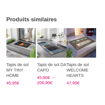
Produits similaires
Ce
Ce
Ce
Choix Des
Choix Des
Choix Des
Tapis de sol
Tapis de sol DA
Tapis de sol
produit
produit
produit
Options
Options
Options
MY TINY
CAPO
WELCOME
a
a
a
HOME
HEARTS
45,90
€
–
plusieurs
plusieurs
plusieurs
Plage
206,90
€
45,95
€
47,95
€
variations.
variations.
variations.
de
Les
Les
Les
prix :
options
options
options
45,90€
à
peuvent
peuvent
peuvent