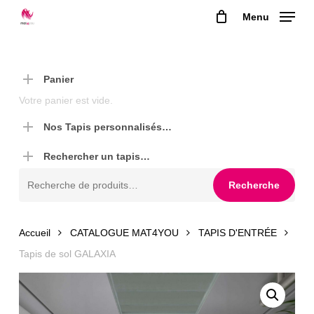
Skip
Menu
to
main
content
Panier
Votre panier est vide.
Nos Tapis personnalisés…
Rechercher un tapis…
Recherche
Recherche
pour :
Accueil
CATALOGUE MAT4YOU
TAPIS D'ENTRÉE
Tapis de sol GALAXIA