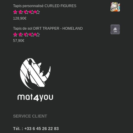
de
Tapis personnalisé CURLED FIGURES
prix :
Note
5.00
128,90
€
57,90€
sur 5
à
Tapis de sol DIRT TRAPPER - HOMELAND
359,90€
Note
5.00
57,90
€
sur 5
SERVICE CLIENT
Tél. : +33 6 45 26 22 83