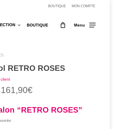
BOUTIQUE
MON COMPTE
ECTION
BOUTIQUE
Menu
ES
sol RETRO ROSES
client
Plage
161,90
€
de
prix :
salon “RETRO ROSES”
57,90€
ouvrés
à