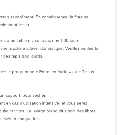
lasson séparément. En conséquence, la fibre se
eviennent lisses.
és à un faible niveau avec env. 800 tours
e machine à laver domestique. Veuillez vérifier la
 des tapis trop lourds.
ez le programme « Entretien facile » ou « Tissus
 un support, pour sécher.
 en cas d’utilisation intensive) et vous serez
leurs vives. Le lavage prend plus soin des fibres
activée à chaque fois