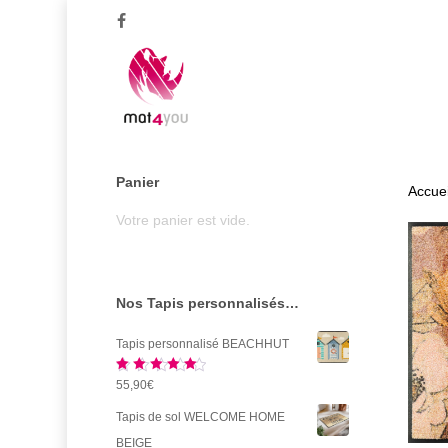
Skip
facebook
to
main
content
Panier
Accuei
Votre panier est vide.
Nos Tapis personnalisés…
Tapis personnalisé BEACHHUT
Note
5.00
55,90
€
sur 5
Tapis de sol WELCOME HOME
BEIGE