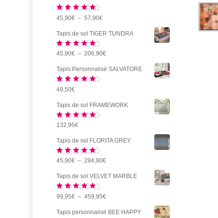
Note
5.00
Plage
45,90
€
–
57,90
€
sur 5
de
Tapis de sol TIGER TUNDRA
prix :
Note
5.00
Plage
45,90
€
–
206,90
€
45,90€
sur 5
de
à
Tapis Personnalisé SALVATORE
prix :
57,90€
Note
5.00
49,50
€
45,90€
sur 5
à
Tapis de sol FRAMEWORK
206,90€
Note
5.00
132,95
€
sur 5
Tapis de sol FLORITA GREY
Note
5.00
Plage
45,90
€
–
294,90
€
sur 5
de
Tapis de sol VELVET MARBLE
prix :
Note
5.00
Plage
99,95
€
–
459,95
€
45,90€
sur 5
de
à
Tapis personnalisé BEE HAPPY