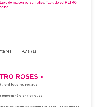
tapis de maison personnalisé
,
Tapis de sol RETRO
nalisé
taires
Avis (1)
RETRO ROSES »
tirent tous les regards !
une atmosphère chaleureuse.
aste de choix de designs et de tailles adaptées