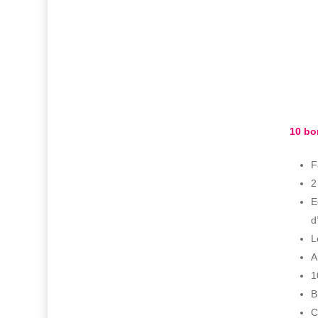
10 bo
F
2
E
d
L
A
1
B
C