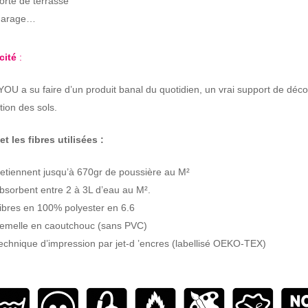
orte de terrasse
arage…
acité
:
U a su faire d’un produit banal du quotidien, un vrai support de déco
tion des sols.
et les fibres utilisées :
etiennent jusqu’à 670gr de poussière au M²
bsorbent entre 2 à 3L d’eau au M².
ibres en 100% polyester en 6.6
emelle en caoutchouc (sans PVC)
echnique d’impression par jet-d ’encres (labellisé OEKO-TEX)