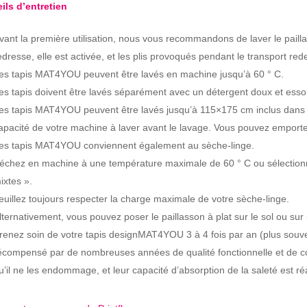
ils d’entretien
vant la première utilisation, nous vous recommandons de laver le pail
edresse, elle est activée, et les plis provoqués pendant le transport red
es tapis MAT4YOU peuvent être lavés en machine jusqu’à 60 ° C.
es tapis doivent être lavés séparément avec un détergent doux et essor
es tapis MAT4YOU peuvent être lavés jusqu’à 115×175 cm inclus dans un
apacité de votre machine à laver avant le lavage. Vous pouvez emporter
es tapis MAT4YOU conviennent également au sèche-linge.
échez en machine à une température maximale de 60 ° C ou sélectionn
ixtes ».
euillez toujours respecter la charge maximale de votre sèche-linge.
lternativement, vous pouvez poser le paillasson à plat sur le sol ou sur
renez soin de votre tapis designMAT4YOU 3 à 4 fois par an (plus souvent
écompensé par de nombreuses années de qualité fonctionnelle et de cou
u’il ne les endommage, et leur capacité d’absorption de la saleté est ré