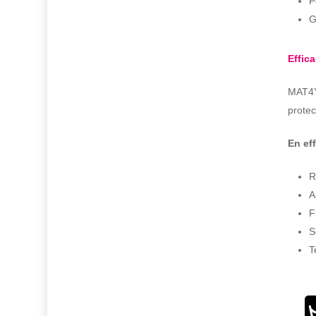
P
G
Effic
MAT4YO
protec
En eff
R
A
F
S
T