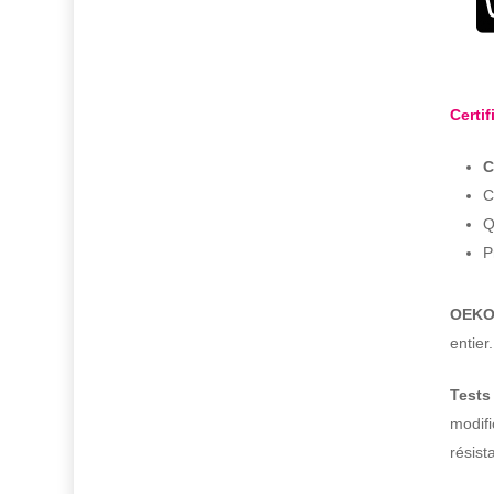
Certif
C
C
Q
P
OEKO-
entier
Tests
modifi
résist