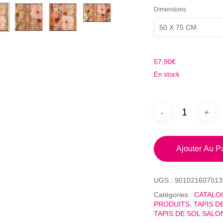
Dimensions
50 X 75 CM
57,90
€
En stock
Ajouter Au P
UGS :
901021607013
Catégories :
CATALO
PRODUITS
,
TAPIS D
TAPIS DE SOL SALO