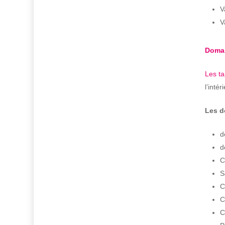
V
V
Domai
Les t
l’inté
Les d
d
d
C
S
C
C
C