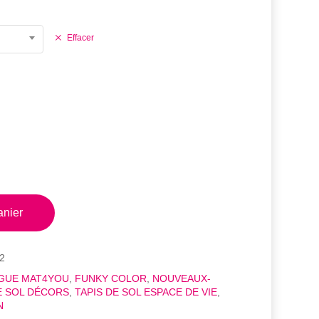
161,90€
Effacer
anier
2
GUE MAT4YOU
,
FUNKY COLOR
,
NOUVEAUX-
E SOL DÉCORS
,
TAPIS DE SOL ESPACE DE VIE
,
N