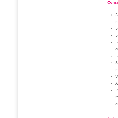
Conse
A
r
L
L
L
c
L
S
m
V
A
P
r
q