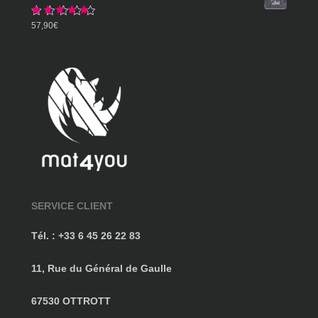
359,90€
Note
5.00
57,90
€
sur 5
SERVICE CLIENT
Tél. : +33 6 45 26 22 83
11, Rue du Général de Gaulle
67530 OTTROTT