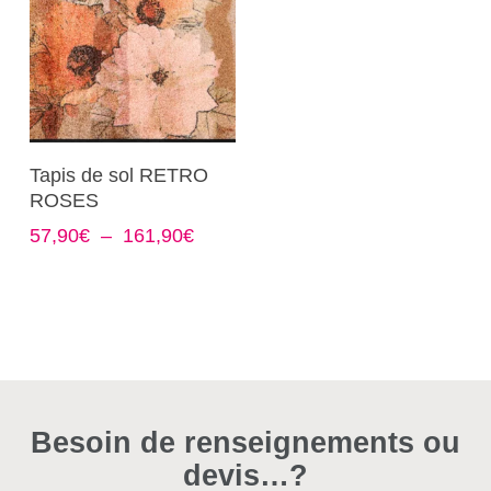
Ce
Choix Des Options
Tapis de sol RETRO
produit
ROSES
a
Plage
57,90
€
–
161,90
€
plusieurs
de
variations.
prix :
Les
57,90€
options
à
161,90€
peuvent
être
choisies
Besoin de renseignements ou
sur
devis…?
la