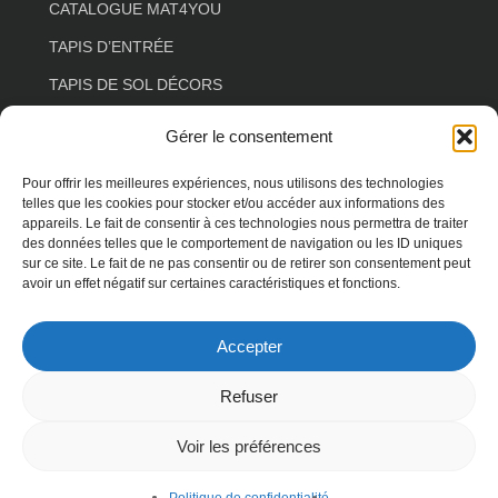
CATALOGUE MAT4YOU
TAPIS D’ENTRÉE
TAPIS DE SOL DÉCORS
TAPIS DE SOL ESPACE DE VIE
Gérer le consentement
TAPIS DE SOL COULOIR
Pour offrir les meilleures expériences, nous utilisons des technologies
TAPIS DE SOL SALON
telles que les cookies pour stocker et/ou accéder aux informations des
appareils. Le fait de consentir à ces technologies nous permettra de traiter
TAPIS DE SOL FLORAL
des données telles que le comportement de navigation ou les ID uniques
sur ce site. Le fait de ne pas consentir ou de retirer son consentement peut
TAPIS DE SOL FORME SPÉCIALE
avoir un effet négatif sur certaines caractéristiques et fonctions.
TAPIS DE SOL ANIMAUX
Accepter
TAPIS DE SOL TERRASSE
Refuser
Voir les préférences
© 2026 MAT4YOU. droits réservés -
spécialiste
WordPress