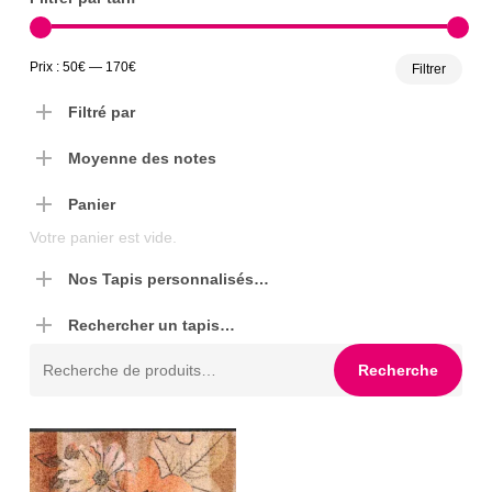
Prix
Prix
Prix :
50€
—
170€
Filtrer
min
max
Filtré par
Moyenne des notes
Panier
Votre panier est vide.
Nos Tapis personnalisés…
Rechercher un tapis…
Recherche
Recherche
pour :