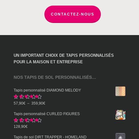
page
du
CONTACTEZ-NOUS
produit
UN IMPORTANT CHOIX DE TAPIS PERSONNALISÉS
POUR LA MAISON ET ENTREPRISE
NOS TAPIS DE SOL PERSONNALISÉS…
Tapis personnalisé DIAMOND MELODY
Note
5.00
Plage
57,90
€
–
359,90
€
sur 5
de
Tapis personnalisé CURLED FIGURES
prix :
Note
5.00
128,90
€
57,90€
sur 5
à
Tapis de sol DIRT TRAPPER - HOMELAND