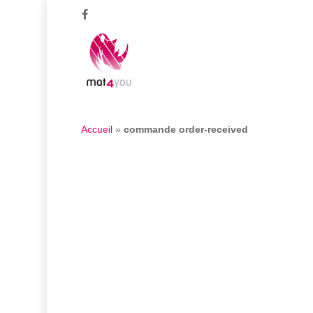
Skip
facebook
to
main
content
Accueil
»
commande order-received