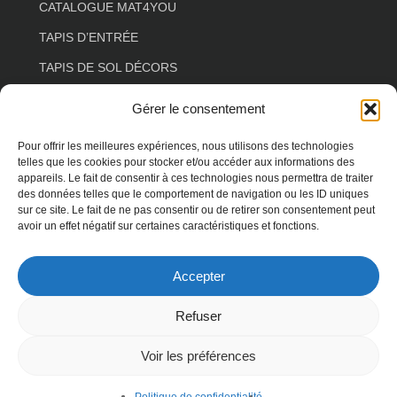
CATALOGUE MAT4YOU
TAPIS D’ENTRÉE
TAPIS DE SOL DÉCORS
TAPIS DE SOL ESPACE DE VIE
Gérer le consentement
TAPIS DE SOL COULOIR
Pour offrir les meilleures expériences, nous utilisons des technologies
TAPIS DE SOL SALON
telles que les cookies pour stocker et/ou accéder aux informations des
appareils. Le fait de consentir à ces technologies nous permettra de traiter
TAPIS DE SOL FLORAL
des données telles que le comportement de navigation ou les ID uniques
sur ce site. Le fait de ne pas consentir ou de retirer son consentement peut
TAPIS DE SOL FORME SPÉCIALE
avoir un effet négatif sur certaines caractéristiques et fonctions.
TAPIS DE SOL ANIMAUX
Accepter
TAPIS DE SOL TERRASSE
Refuser
Voir les préférences
© 2026 MAT4YOU. droits réservés -
spécialiste
WordPress