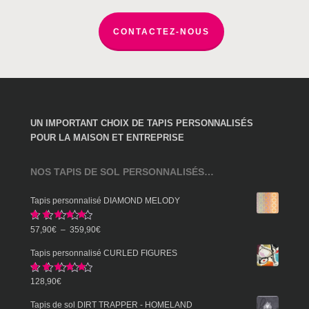
page
du
CONTACTEZ-NOUS
produit
UN IMPORTANT CHOIX DE TAPIS PERSONNALISÉS
POUR LA MAISON ET ENTREPRISE
NOS TAPIS DE SOL PERSONNALISÉS…
Tapis personnalisé DIAMOND MELODY
Note
5.00
Plage
57,90
€
–
359,90
€
sur 5
de
Tapis personnalisé CURLED FIGURES
prix :
Note
5.00
128,90
€
57,90€
sur 5
à
Tapis de sol DIRT TRAPPER - HOMELAND