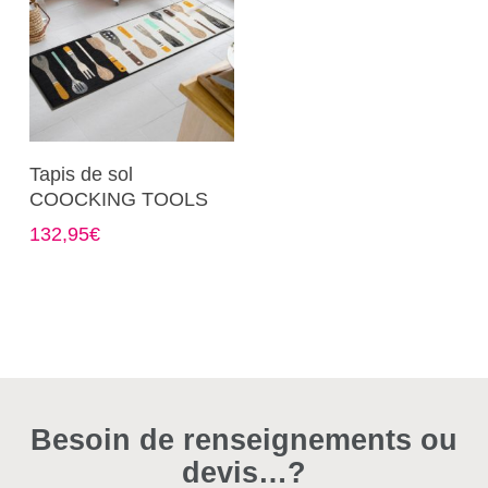
Ce
Choix Des Options
Tapis de sol
produit
COOCKING TOOLS
a
132,95
€
plusieurs
variations.
Les
options
peuvent
être
choisies
Besoin de renseignements ou
sur
devis…?
la