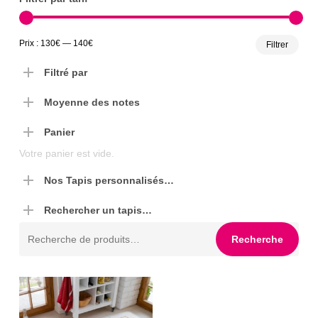
Prix
Prix
Prix :
130€
—
140€
Filtrer
min
max
Filtré par
Moyenne des notes
Panier
Votre panier est vide.
Nos Tapis personnalisés…
Rechercher un tapis…
Recherche
Recherche
pour :