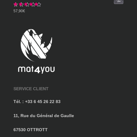
359,90€
Note
5.00
57,90
€
sur 5
SERVICE CLIENT
Tél. : +33 6 45 26 22 83
11, Rue du Général de Gaulle
67530 OTTROTT