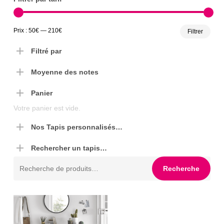
Prix
Prix
Prix :
50€
—
210€
Filtrer
min
max
Filtré par
Moyenne des notes
Panier
Votre panier est vide.
Nos Tapis personnalisés…
Rechercher un tapis…
Recherche
Recherche
pour :