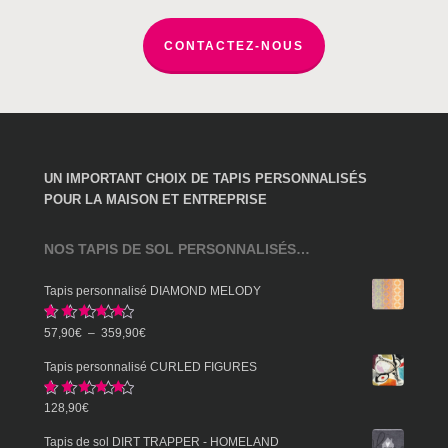
page
du
CONTACTEZ-NOUS
produit
UN IMPORTANT CHOIX DE TAPIS PERSONNALISÉS
POUR LA MAISON ET ENTREPRISE
NOS TAPIS DE SOL PERSONNALISÉS…
Tapis personnalisé DIAMOND MELODY
Note
5.00
Plage
57,90
€
–
359,90
€
sur 5
de
Tapis personnalisé CURLED FIGURES
prix :
Note
5.00
128,90
€
57,90€
sur 5
à
Tapis de sol DIRT TRAPPER - HOMELAND