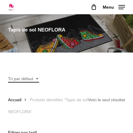
Skip
Menu
to
main
content
Tapis de sol NEOFLORA
Tri par défaut
Accueil
Produits identifiés “Tapis de sol
Voici le seul résultat
NEOFLORA”
Filtrer par tarif