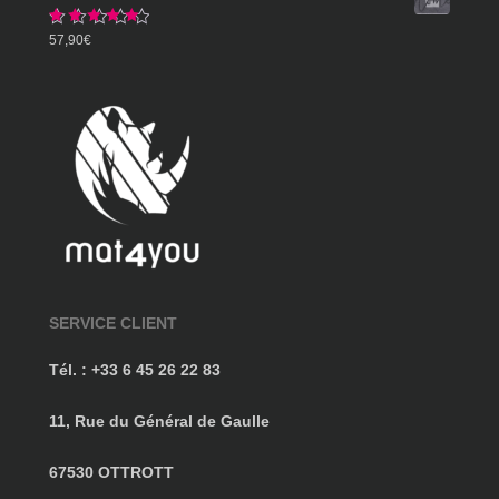
359,90€
Note
5.00
57,90
€
sur 5
SERVICE CLIENT
Tél. : +33 6 45 26 22 83
11, Rue du Général de Gaulle
67530 OTTROTT