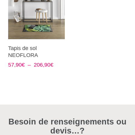
Ce
Choix Des Options
Tapis de sol
produit
NEOFLORA
a
Plage
57,90
€
–
206,90
€
plusieurs
de
variations.
prix :
Les
57,90€
options
à
206,90€
peuvent
être
choisies
Besoin de renseignements ou
sur
devis…?
la