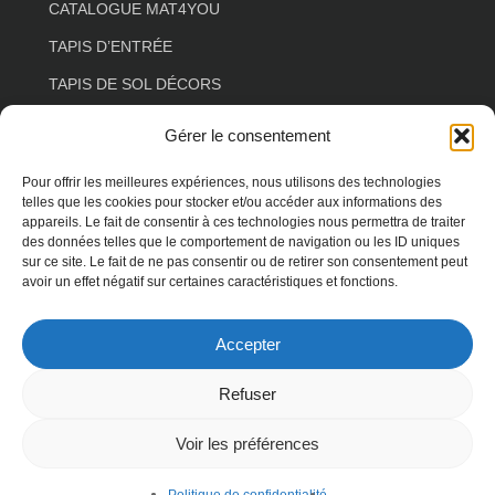
CATALOGUE MAT4YOU
TAPIS D’ENTRÉE
TAPIS DE SOL DÉCORS
TAPIS DE SOL ESPACE DE VIE
Gérer le consentement
TAPIS DE SOL COULOIR
Pour offrir les meilleures expériences, nous utilisons des technologies
TAPIS DE SOL SALON
telles que les cookies pour stocker et/ou accéder aux informations des
appareils. Le fait de consentir à ces technologies nous permettra de traiter
TAPIS DE SOL FLORAL
des données telles que le comportement de navigation ou les ID uniques
sur ce site. Le fait de ne pas consentir ou de retirer son consentement peut
TAPIS DE SOL FORME SPÉCIALE
avoir un effet négatif sur certaines caractéristiques et fonctions.
TAPIS DE SOL ANIMAUX
Accepter
TAPIS DE SOL TERRASSE
Refuser
Voir les préférences
© 2026 MAT4YOU. droits réservés -
spécialiste
WordPress