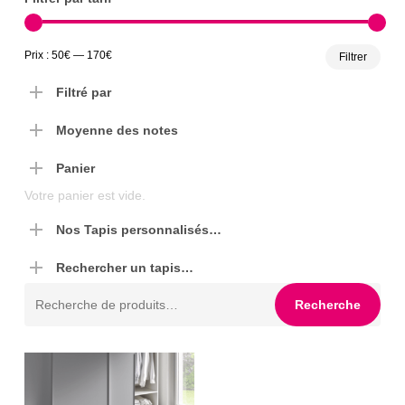
Prix
Prix
Prix :
50€
—
170€
Filtrer
min
max
Filtré par
Moyenne des notes
Panier
Votre panier est vide.
Nos Tapis personnalisés…
Rechercher un tapis…
Recherche
Recherche
pour :