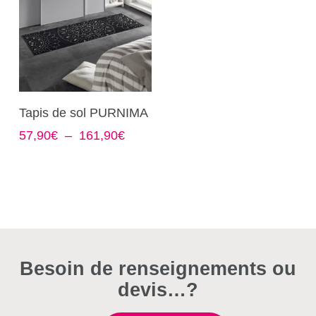
Ce
Choix Des Options
Tapis de sol PURNIMA
produit
Plage
57,90
€
–
161,90
€
a
de
plusieurs
prix :
variations.
57,90€
Les
à
options
161,90€
peuvent
être
Besoin de renseignements ou
choisies
sur
devis…?
la