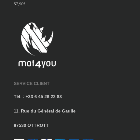
Note
5.00
57,90
€
sur 5
SERVICE CLIENT
Tél. : +33 6 45 26 22 83
11, Rue du Général de Gaulle
67530 OTTROTT