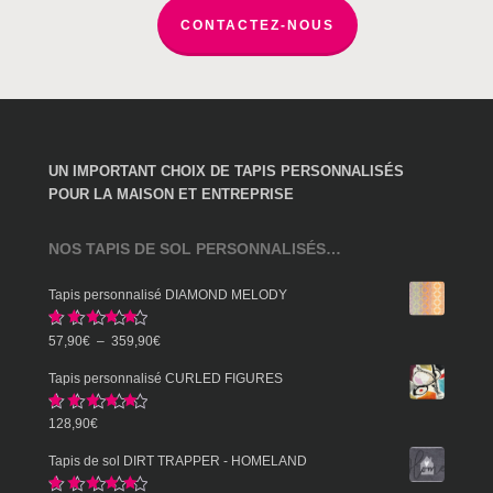
page
CONTACTEZ-NOUS
du
produit
UN IMPORTANT CHOIX DE TAPIS PERSONNALISÉS
POUR LA MAISON ET ENTREPRISE
NOS TAPIS DE SOL PERSONNALISÉS…
Tapis personnalisé DIAMOND MELODY
Note
5.00
Plage
57,90
€
–
359,90
€
sur 5
de
Tapis personnalisé CURLED FIGURES
prix :
Note
5.00
128,90
€
57,90€
sur 5
à
Tapis de sol DIRT TRAPPER - HOMELAND
359,90€