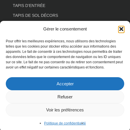
TAPIS D’ENTRÉE
TAPIS DE SOL DÉCORS
TAPIS DE SOL ESPACE DE VIE
Gérer le consentement
TAPIS DE SOL COULOIR
Pour offrir les meilleures expériences, nous utilisons des technologies
TAPIS DE SOL SALON
telles que les cookies pour stocker et/ou accéder aux informations des
appareils. Le fait de consentir à ces technologies nous permettra de traiter
TAPIS DE SOL FLORAL
des données telles que le comportement de navigation ou les ID uniques
sur ce site. Le fait de ne pas consentir ou de retirer son consentement peut
TAPIS DE SOL FORME SPÉCIALE
avoir un effet négatif sur certaines caractéristiques et fonctions.
TAPIS DE SOL ANIMAUX
Accepter
TAPIS DE SOL TERRASSE
Refuser
Voir les préférences
© 2026 MAT4YOU. droits réservés -
spécialiste
WordPress
Politique de confidentialité