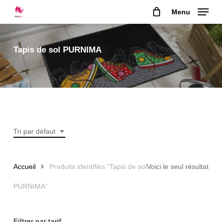
Skip
Menu
to
main
content
Tapis de sol PURNIMA
Tri par défaut
Accueil
Produits identifiés “Tapis de sol
Voici le seul résultat
PURNIMA”
Filtrer par tarif