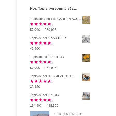
sur
Nos Tapis personnalisés…
la
page
Tapis personnalisé GARDEN SOUL
du
Note
5.00
Plage
57,90
€
–
359,90
€
produi
sur 5
de
Tapis de sol ALVAR GREY
prix :
Note
5.00
49,50
€
57,90€
sur 5
à
Tapis de sol LE CITRON
359,90€
Note
5.00
Plage
57,90
€
–
161,90
€
sur 5
de
Tapis de sol DOG MEAL BLUE
prix :
Note
5.00
39,95
€
57,90€
sur 5
à
Tapis de sol FRERIK
161,90€
Note
5.00
Plage
134,90
€
–
438,35
€
sur 5
de
Tapis de sol HAPPY