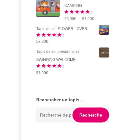
prix :
CAMPING
134,90€
Note
5.00
Plage
45,90
€
–
57,90
€
à
sur 5
de
438,35€
Tapis de sol FLOWER LOVER
prix :
Note
5.00
57,90
€
45,90€
sur 5
à
Tapis de sol personnalisé
57,90€
SWINGING WELCOME
Note
5.00
57,90
€
sur 5
Rechercher un tapis…
Recherche
Recherche
pour :