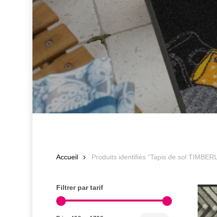
Accueil
Produits identifiés “Tapis de sol TIMBER
Filtrer par tarif
Prix
Prix