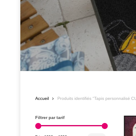
Accueil
Produits identifiés “Tapis personnalis
Filtrer par tarif
Prix
Prix