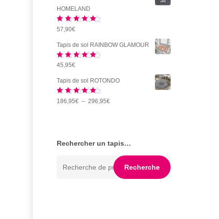
prix :
HOMELAND
49,50€
Note
5.00
57,90
€
à
sur 5
162,95€
Tapis de sol RAINBOW GLAMOUR
Note
5.00
45,95
€
sur 5
Tapis de sol ROTONDO
Note
5.00
Plage
186,95
€
–
296,95
€
sur 5
de
prix :
186,95€
Rechercher un tapis…
à
Recherche
296,95€
Recherche
pour :