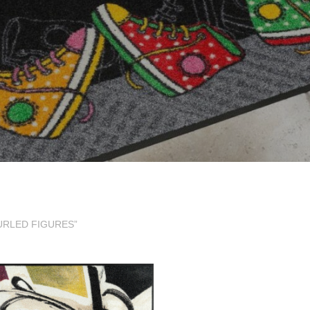
é CURLED FIGURES”