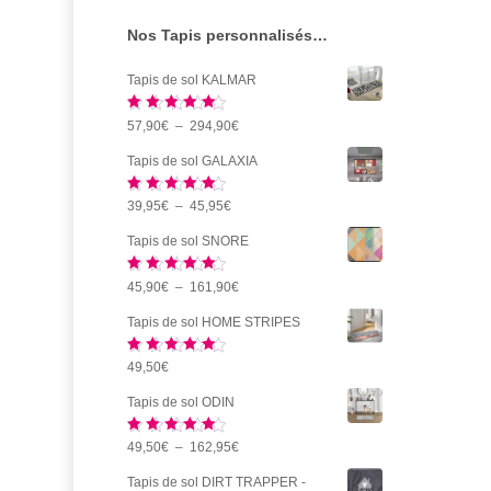
sur
Nos Tapis personnalisés…
la
page
Tapis de sol KALMAR
du
Note
5.00
Plage
57,90
€
–
294,90
€
produi
sur 5
de
Tapis de sol GALAXIA
prix :
Note
5.00
Plage
39,95
€
–
45,95
€
57,90€
sur 5
de
à
Tapis de sol SNORE
prix :
294,90€
Note
5.00
Plage
45,90
€
–
161,90
€
39,95€
sur 5
de
à
Tapis de sol HOME STRIPES
prix :
45,95€
Note
5.00
49,50
€
45,90€
sur 5
à
Tapis de sol ODIN
161,90€
Note
5.00
Plage
49,50
€
–
162,95
€
sur 5
de
Tapis de sol DIRT TRAPPER -