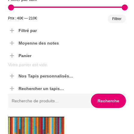
Prix
Prix
Prix :
40€
—
210€
Filtrer
min
max
Filtré par
Moyenne des notes
Panier
Votre panier est vide.
Nos Tapis personnalisés…
Rechercher un tapis…
Recherche
Recherche
pour :