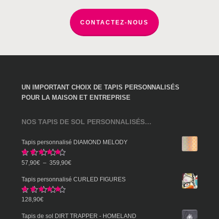
page
du
CONTACTEZ-NOUS
produit
UN IMPORTANT CHOIX DE TAPIS PERSONNALISÉS
POUR LA MAISON ET ENTREPRISE
NOS TAPIS DE SOL PERSONNALISÉS…
Tapis personnalisé DIAMOND MELODY
Note
5.00
Plage
57,90
€
–
359,90
€
sur 5
de
Tapis personnalisé CURLED FIGURES
prix :
Note
5.00
128,90
€
57,90€
sur 5
à
Tapis de sol DIRT TRAPPER - HOMELAND