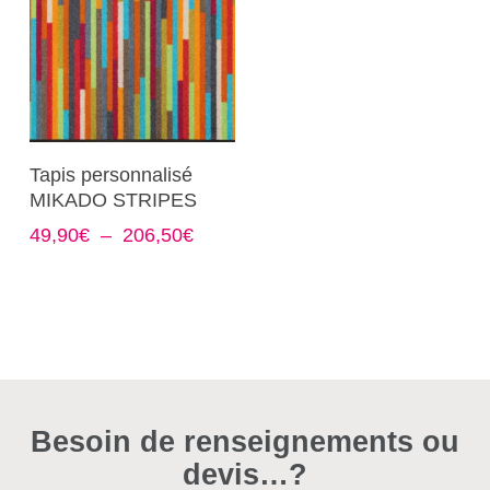
Ce
Choix Des Options
Tapis personnalisé
produit
MIKADO STRIPES
a
Plage
49,90
€
–
206,50
€
plusieurs
de
variations.
prix :
Les
49,90€
options
à
206,50€
peuvent
être
choisies
Besoin de renseignements ou
sur
devis…?
la