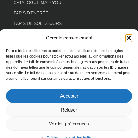
CATALOGUE MAT4YOU
TAPIS D’ENTRÉE
TAPIS DE SOL DÉCORS
TAPIS DE SOL ESPACE DE VIE
Gérer le consentement
TAPIS DE SOL COULOIR
Pour offrir les meilleures expériences, nous utilisons des technologies
TAPIS DE SOL SALON
telles que les cookies pour stocker et/ou accéder aux informations des
appareils. Le fait de consentir à ces technologies nous permettra de traiter
TAPIS DE SOL FLORAL
des données telles que le comportement de navigation ou les ID uniques
sur ce site. Le fait de ne pas consentir ou de retirer son consentement peut
TAPIS DE SOL FORME SPÉCIALE
avoir un effet négatif sur certaines caractéristiques et fonctions.
TAPIS DE SOL ANIMAUX
Accepter
TAPIS DE SOL TERRASSE
Refuser
Voir les préférences
© 2026 MAT4YOU. droits réservés -
spécialiste
WordPress