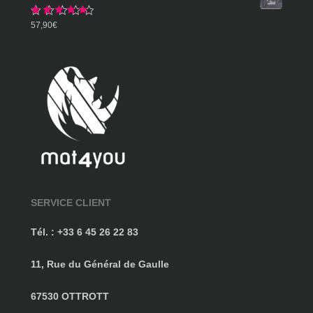
359,90€
Note
5.00
57,90
€
sur 5
SERVICE CLIENT
Tél. : +33 6 45 26 22 83
11, Rue du Général de Gaulle
67530 OTTROTT