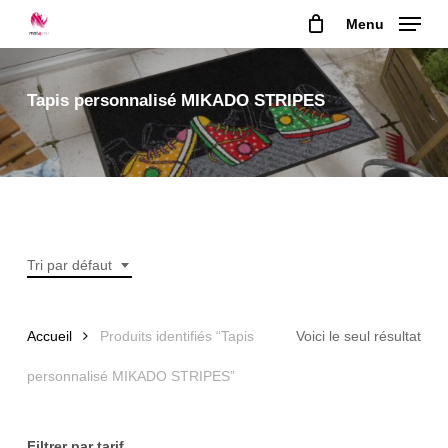
Skip
Menu
to
main
content
Tapis personnalisé MIKADO STRIPES
Tri par défaut
Accueil
Produits identifiés “Tapis
Voici le seul résultat
personnalisé MIKADO STRIPES”
Filtrer par tarif