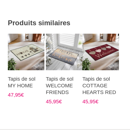
Produits similaires
Ce
Ce
Ce
Choix Des
Choix Des
Choix Des
Tapis de sol
Tapis de sol
Tapis de sol
produit
produit
produit
Options
Options
Options
MY HOME
WELCOME
COTTAGE
a
a
a
FRIENDS
HEARTS RED
47,95
€
plusieurs
plusieurs
plusieurs
45,95
€
45,95
€
variations.
variations.
variations.
Les
Les
Les
options
options
options
peuvent
peuvent
peuvent