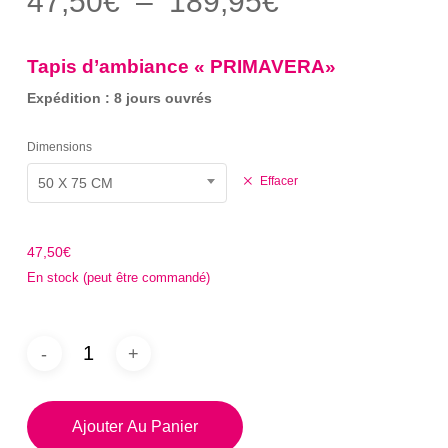
Plage
47,50
€
–
189,95
€
sur 5
de
basé
sur
prix :
notation
Tapis d’ambiance « PRIMAVERA»
client
47,50€
Expédition : 8 jours ouvrés
à
189,95€
Dimensions
Effacer
50 X 75 CM
47,50
€
En stock (peut être commandé)
Ajouter Au Panier