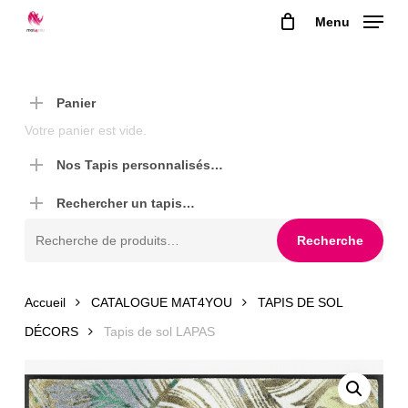
Skip
Menu
to
main
content
Panier
Votre panier est vide.
Nos Tapis personnalisés…
Rechercher un tapis…
Recherche
Recherche
pour :
Accueil
CATALOGUE MAT4YOU
TAPIS DE SOL
DÉCORS
Tapis de sol LAPAS