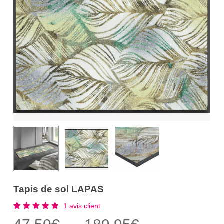
Tapis de sol LAPAS
1
avis client
Noté
1
5.00