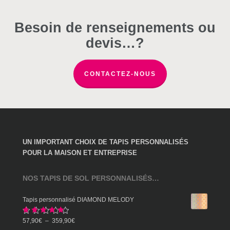
être
être
être
choisies
choisies
choisies
Besoin de renseignements ou
sur
sur
sur
devis…?
la
la
la
page
page
page
du
du
du
CONTACTEZ-NOUS
produit
produit
produit
UN IMPORTANT CHOIX DE TAPIS PERSONNALISÉS
POUR LA MAISON ET ENTREPRISE
NOS TAPIS DE SOL PERSONNALISÉS…
Tapis personnalisé DIAMOND MELODY
Note
5.00
Plage
57,90
€
–
359,90
€
sur 5