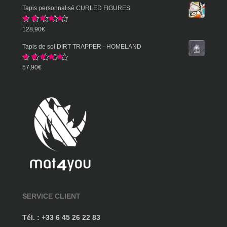
de
Tapis personnalisé CURLED FIGURES
prix :
Note
5.00
128,90
€
57,90€
sur 5
à
Tapis de sol DIRT TRAPPER - HOMELAND
359,90€
Note
5.00
57,90
€
sur 5
SERVICE CLIENT
Tél. : +33 6 45 26 22 83