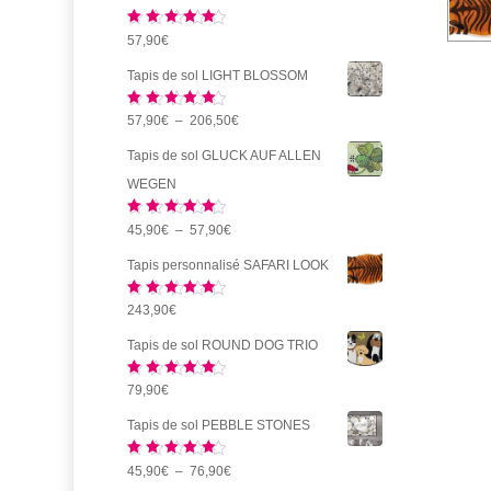
Note
5.00
57,90
€
sur 5
Tapis de sol LIGHT BLOSSOM
Note
5.00
Plage
57,90
€
–
206,50
€
sur 5
de
Tapis de sol GLUCK AUF ALLEN
prix :
WEGEN
57,90€
Note
5.00
Plage
45,90
€
–
57,90
€
à
sur 5
de
206,50€
Tapis personnalisé SAFARI LOOK
prix :
Note
5.00
243,90
€
45,90€
sur 5
à
Tapis de sol ROUND DOG TRIO
57,90€
Note
5.00
79,90
€
sur 5
Tapis de sol PEBBLE STONES
Note
5.00
Plage
45,90
€
–
76,90
€
sur 5