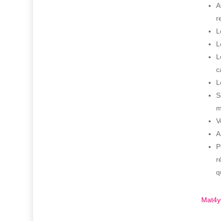
A
r
L
L
L
c
L
S
m
V
A
P
r
q
Mat4y