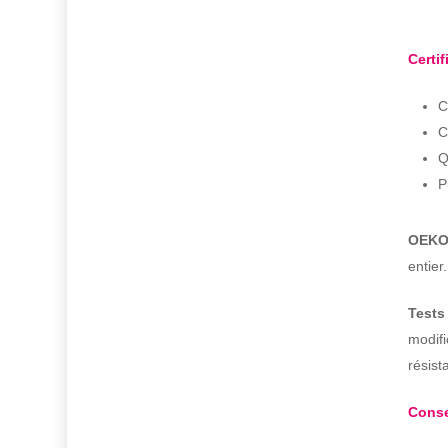
Certif
C
C
Q
P
OEKO-
entier
Tests
modifi
résist
Conse