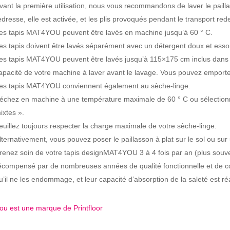
vant la première utilisation, nous vous recommandons de laver le pail
edresse, elle est activée, et les plis provoqués pendant le transport red
es tapis MAT4YOU peuvent être lavés en machine jusqu’à 60 ° C.
es tapis doivent être lavés séparément avec un détergent doux et essor
es tapis MAT4YOU peuvent être lavés jusqu’à 115×175 cm inclus dans un
apacité de votre machine à laver avant le lavage. Vous pouvez emporter
es tapis MAT4YOU conviennent également au sèche-linge.
échez en machine à une température maximale de 60 ° C ou sélectionn
ixtes ».
euillez toujours respecter la charge maximale de votre sèche-linge.
lternativement, vous pouvez poser le paillasson à plat sur le sol ou sur
renez soin de votre tapis designMAT4YOU 3 à 4 fois par an (plus souvent
écompensé par de nombreuses années de qualité fonctionnelle et de cou
u’il ne les endommage, et leur capacité d’absorption de la saleté est ré
ou est une marque de Printfloor