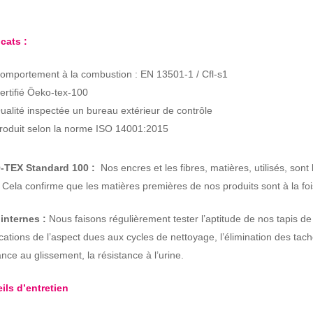
icats :
omportement à la combustion : EN 13501-1 / Cfl-s1
ertifié Öeko-tex-100
ualité inspectée un bureau extérieur de contrôle
roduit selon la norme ISO 14001:2015
TEX Standard 100 :
Nos encres et les fibres, matières, utilisés, s
. Cela confirme que les matières premières de nos produits sont à la fo
 internes :
Nous faisons régulièrement tester l’aptitude de nos tapis d
cations de l’aspect dues aux cycles de nettoyage, l’élimination des tache
ance au glissement, la résistance à l’urine.
ils d’entretien