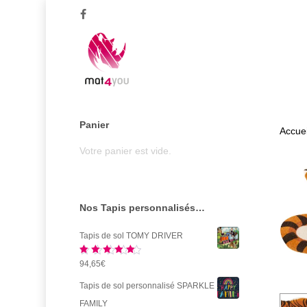
Skip
facebook
to
main
content
Panier
Accuei
Votre panier est vide.
Nos Tapis personnalisés…
Tapis de sol TOMY DRIVER
Note
5.00
94,65
€
sur 5
Tapis de sol personnalisé SPARKLE
FAMILY