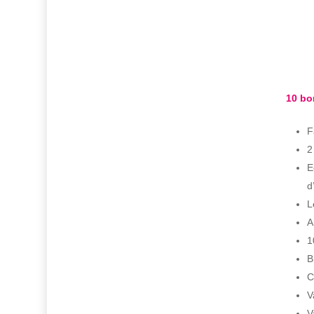
10 bo
F
2
E
d
L
A
1
B
C
V
V