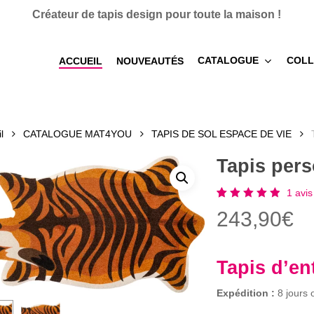
Créateur de tapis design pour toute la maison !
CATALOGUE
COLL
ACCUEIL
NOUVEAUTÉS
l
CATALOGUE MAT4YOU
TAPIS DE SOL ESPACE DE VIE
Tapis per
1
avis 
Noté
1
243,90
€
5.00
sur 5
basé
sur
notation
Tapis d’e
client
Expédition :
8 jours 