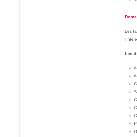
Domai
Les ta
l’inté
Les d
d
d
C
S
C
C
C
P
G