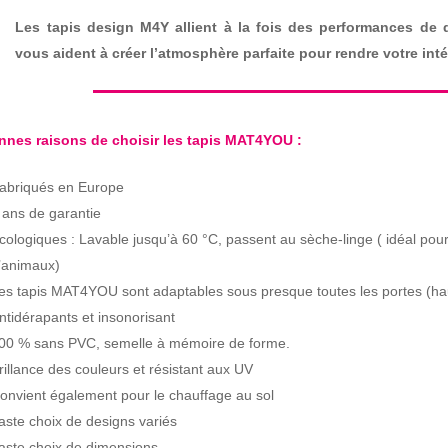
Les tapis design M4Y allient à la fois des performances de qu
vous aident à créer l’atmosphère parfaite pour rendre votre intér
nnes raisons de choisir les tapis MAT4YOU :
abriqués en Europe
 ans de garantie
cologiques : Lavable jusqu’à 60 °C, passent au sèche-linge ( idéal pour
’animaux)
es tapis MAT4YOU sont adaptables sous presque toutes les portes (ha
ntidérapants et insonorisant
00 % sans PVC, semelle à mémoire de forme.
rillance des couleurs et résistant aux UV
onvient également pour le chauffage au sol
aste choix de designs variés
aste choix de dimensions