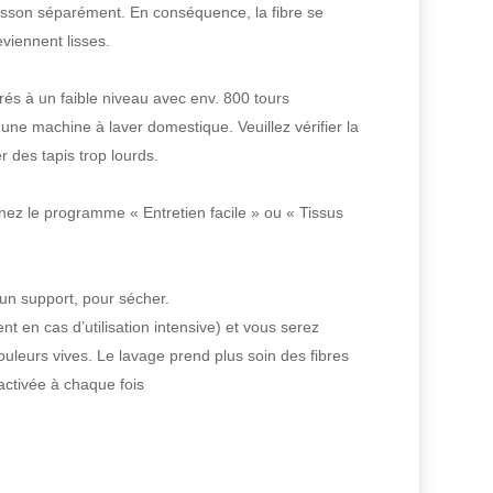
lasson séparément. En conséquence, la fibre se
eviennent lisses.
és à un faible niveau avec env. 800 tours
e machine à laver domestique. Veuillez vérifier la
 des tapis trop lourds.
ez le programme « Entretien facile » ou « Tissus
 un support, pour sécher.
 en cas d’utilisation intensive) et vous serez
leurs vives. Le lavage prend plus soin des fibres
activée à chaque fois