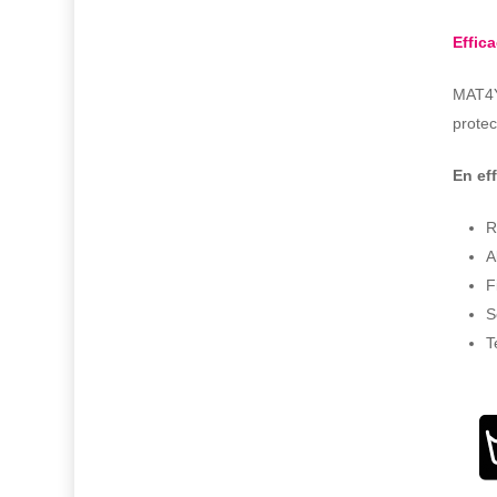
Effic
MAT4YO
protec
En eff
R
A
F
S
T