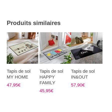
Produits similaires
Ce
Ce
Ce
Choix Des
Choix Des
Choix Des
Tapis de sol
Tapis de sol
Tapis de sol
produit
produit
produit
Options
Options
Options
MY HOME
HAPPY
IN&OUT
a
a
a
FAMILY
47,95
€
57,90
€
plusieurs
plusieurs
plusieurs
45,95
€
variations.
variations.
variations.
Les
Les
Les
options
options
options