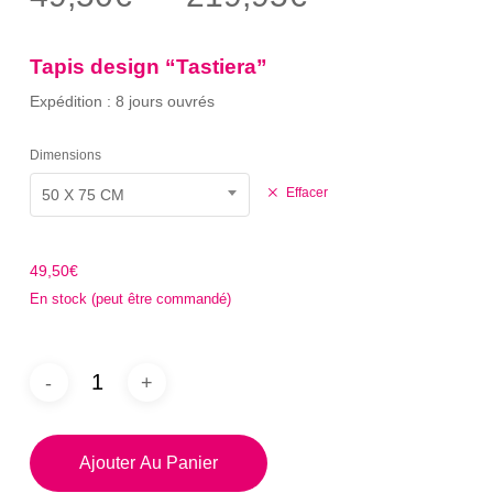
sur 5
de
basé
sur
prix :
notation
Tapis design “Tastiera”
client
49,50€
Expédition : 8 jours ouvrés
à
219,95€
Dimensions
Effacer
50 X 75 CM
49,50
€
En stock (peut être commandé)
Ajouter Au Panier