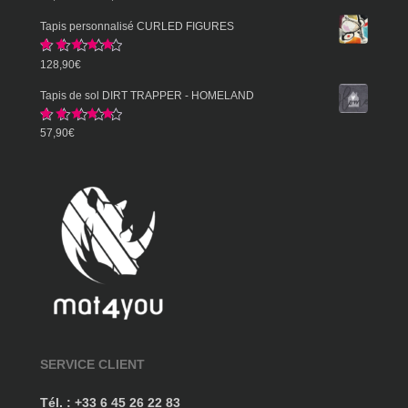
sur 5
de
Tapis personnalisé CURLED FIGURES
prix :
Note
5.00
128,90
€
57,90€
sur 5
à
Tapis de sol DIRT TRAPPER - HOMELAND
359,90€
Note
5.00
57,90
€
sur 5
SERVICE CLIENT
Tél. : +33 6 45 26 22 83