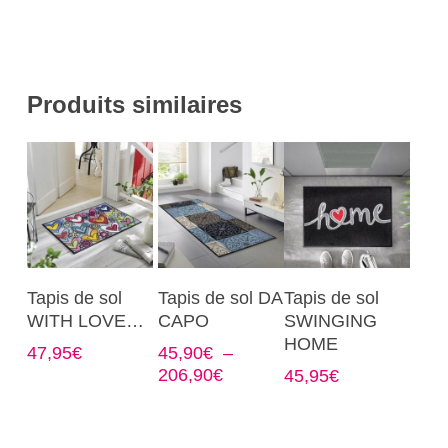
Produits similaires
Ce
Ce
Ce
Choix Des
Choix Des
Choix Des
Tapis de sol
Tapis de sol DA
Tapis de sol
produit
produit
produit
Options
Options
Options
WITH LOVE…
CAPO
SWINGING
a
a
a
HOME
47,95
€
45,90
€
–
plusieurs
plusieurs
plusieurs
Plage
206,90
€
45,95
€
variations.
variations.
variations.
de
Les
Les
Les
prix :
options
options
options
45,90€