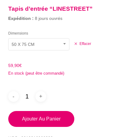
sur
prix :
notation
Tapis d’entrée “LINESTREET”
client
49,90€
Expédition :
8 jours ouvrés
à
59,90€
Dimensions
Effacer
50 X 75 CM
59,90
€
En stock (peut être commandé)
Ajouter Au Panier