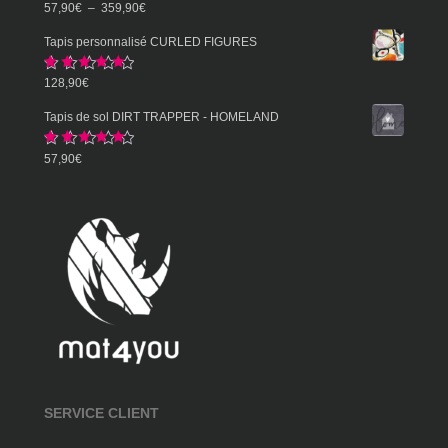
Note
5.00
Plage
57,90
€
–
359,90
€
sur 5
de
Tapis personnalisé CURLED FIGURES
prix :
Note
5.00
128,90
€
57,90€
sur 5
à
Tapis de sol DIRT TRAPPER - HOMELAND
359,90€
Note
5.00
57,90
€
sur 5
SERVICE CLIENT