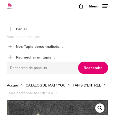
Skip
Menu
to
main
content
Panier
Votre panier est vide.
Nos Tapis personnalisés…
Rechercher un tapis…
Recherche
Recherche
pour :
Accueil
CATALOGUE MAT4YOU
TAPIS D'ENTRÉE
Tapis personnalisé LINESTREET