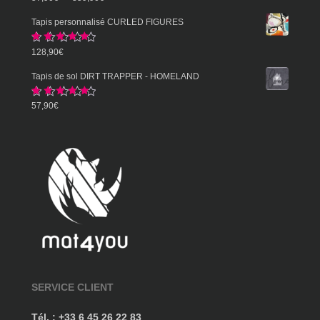
sur 5
de
Tapis personnalisé CURLED FIGURES
prix :
Note
5.00
128,90
€
57,90€
sur 5
à
Tapis de sol DIRT TRAPPER - HOMELAND
359,90€
Note
5.00
57,90
€
sur 5
SERVICE CLIENT
Tél. : +33 6 45 26 22 83