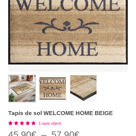
Tapis de sol WELCOME HOME BEIGE
1
avis client
Noté
1
Plage
45,90
€
–
57,90
€
5.00