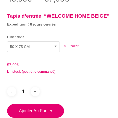
sur 5
de
basé
sur
prix :
notation
Tapis d’entrée “WELCOME HOME BEIGE”
client
45,90€
Expédition : 8 jours ouvrés
à
57,90€
Dimensions
Effacer
50 X 75 CM
57,90
€
En stock (peut être commandé)
Ajouter Au Panier