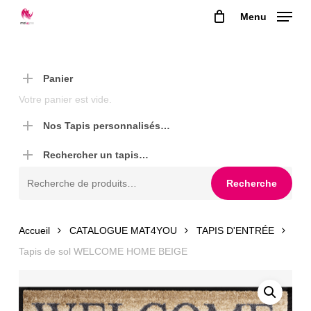
Skip
Menu
to
main
content
Panier
Votre panier est vide.
Nos Tapis personnalisés…
Rechercher un tapis…
Recherche
Recherche
pour :
Accueil
CATALOGUE MAT4YOU
TAPIS D'ENTRÉE
Tapis de sol WELCOME HOME BEIGE