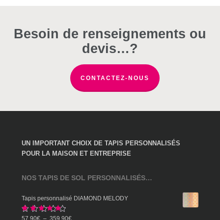
peuvent
peuvent
peuvent
être
être
être
choisies
choisies
choisies
Besoin de renseignements ou
sur
sur
sur
devis…?
la
la
la
page
page
page
du
du
du
CONTACTEZ-NOUS
produit
produit
produit
UN IMPORTANT CHOIX DE TAPIS PERSONNALISÉS
POUR LA MAISON ET ENTREPRISE
NOS TAPIS DE SOL PERSONNALISÉS…
Tapis personnalisé DIAMOND MELODY
Note
5.00
Plage
57,90
€
–
359,90
€