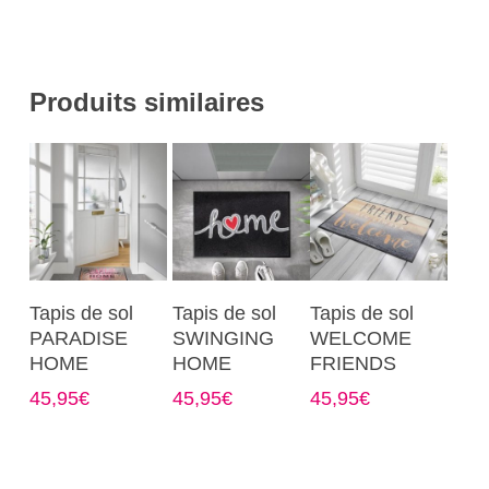
Produits similaires
Ce
Ce
Ce
Choix Des
Choix Des
Choix Des
Tapis de sol
Tapis de sol
Tapis de sol
produit
produit
produit
Options
Options
Options
PARADISE
SWINGING
WELCOME
a
a
a
HOME
HOME
FRIENDS
plusieurs
plusieurs
plusieurs
45,95
€
45,95
€
45,95
€
variations.
variations.
variations.
Les
Les
Les
options
options
options