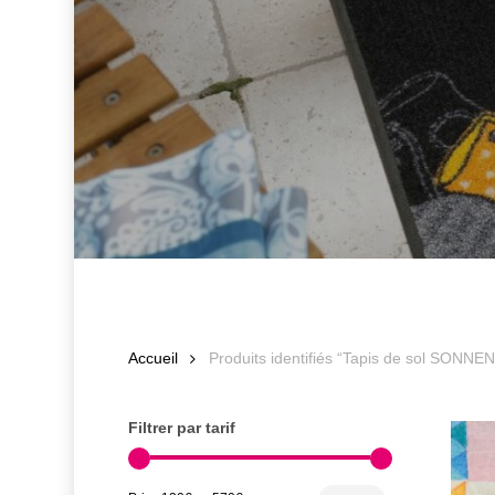
Accueil
Produits identifiés “Tapis de sol SONN
Filtrer par tarif
Prix
Prix