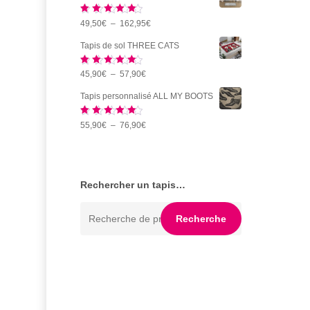
prix :
Note
5.00
Plage
49,50
€
–
162,95
€
99,95€
sur 5
de
à
Tapis de sol THREE CATS
prix :
241,95€
Note
5.00
Plage
45,90
€
–
57,90
€
49,50€
sur 5
de
à
Tapis personnalisé ALL MY BOOTS
prix :
162,95€
Note
5.00
Plage
55,90
€
–
76,90
€
45,90€
sur 5
de
à
prix :
57,90€
55,90€
Rechercher un tapis…
à
Recherche
76,90€
Recherche
pour :