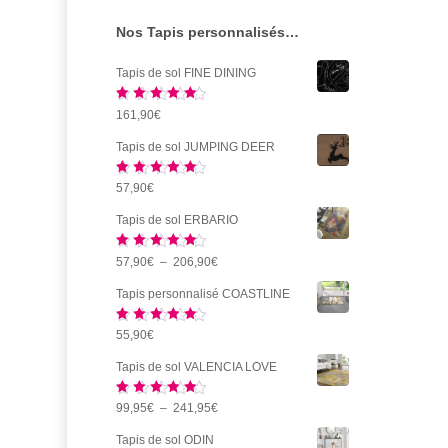
sur
Nos Tapis personnalisés…
la
page
Tapis de sol FINE DINING
du
Note
5.00
161,90
€
produi
sur 5
Tapis de sol JUMPING DEER
Note
5.00
57,90
€
sur 5
Tapis de sol ERBARIO
Note
5.00
Plage
57,90
€
–
206,90
€
sur 5
de
Tapis personnalisé COASTLINE
prix :
Note
5.00
55,90
€
57,90€
sur 5
à
Tapis de sol VALENCIA LOVE
206,90€
Note
5.00
Plage
99,95
€
–
241,95
€
sur 5
de
Tapis de sol ODIN