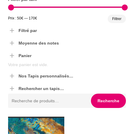
Prix
Prix
Prix :
50€
—
170€
Filtrer
min
max
Filtré par
Moyenne des notes
Panier
Votre panier est vide.
Nos Tapis personnalisés…
Rechercher un tapis…
Recherche
Recherche
pour :