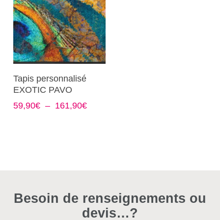
Ce
Choix Des Options
Tapis personnalisé
produit
EXOTIC PAVO
a
Plage
59,90
€
–
161,90
€
plusieurs
de
variations.
prix :
Les
59,90€
options
à
161,90€
peuvent
être
choisies
Besoin de renseignements ou
sur
devis…?
la