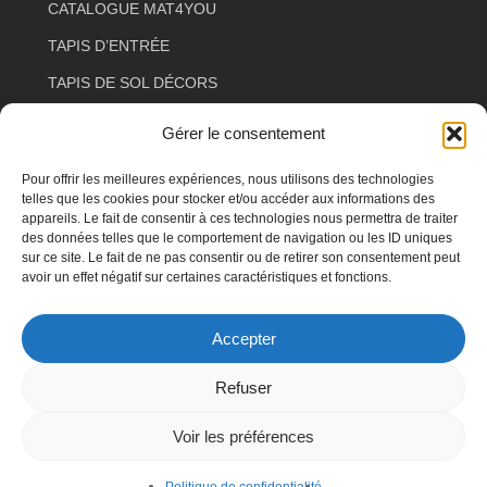
CATALOGUE MAT4YOU
TAPIS D’ENTRÉE
TAPIS DE SOL DÉCORS
TAPIS DE SOL ESPACE DE VIE
Gérer le consentement
TAPIS DE SOL COULOIR
Pour offrir les meilleures expériences, nous utilisons des technologies
TAPIS DE SOL SALON
telles que les cookies pour stocker et/ou accéder aux informations des
appareils. Le fait de consentir à ces technologies nous permettra de traiter
TAPIS DE SOL FLORAL
des données telles que le comportement de navigation ou les ID uniques
sur ce site. Le fait de ne pas consentir ou de retirer son consentement peut
TAPIS DE SOL FORME SPÉCIALE
avoir un effet négatif sur certaines caractéristiques et fonctions.
TAPIS DE SOL ANIMAUX
Accepter
TAPIS DE SOL TERRASSE
Refuser
Voir les préférences
© 2026 MAT4YOU. droits réservés -
spécialiste
WordPress