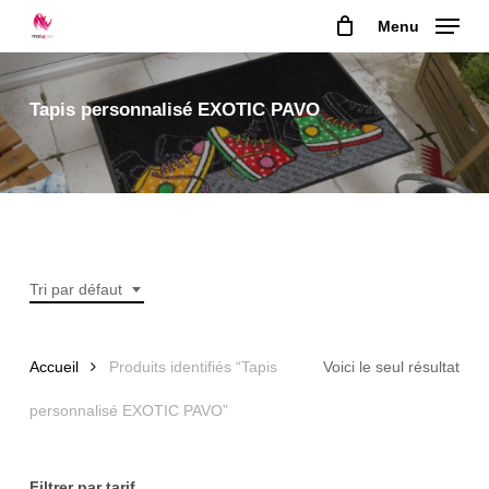
Skip
Menu
to
main
content
Tapis personnalisé EXOTIC PAVO
Tri par défaut
Accueil
Produits identifiés “Tapis
Voici le seul résultat
personnalisé EXOTIC PAVO”
Filtrer par tarif