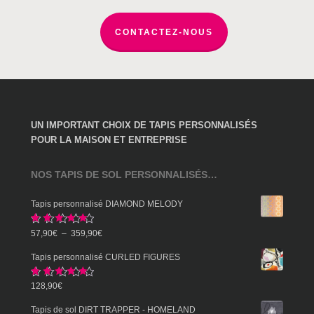
page
du
CONTACTEZ-NOUS
produit
UN IMPORTANT CHOIX DE TAPIS PERSONNALISÉS
POUR LA MAISON ET ENTREPRISE
NOS TAPIS DE SOL PERSONNALISÉS…
Tapis personnalisé DIAMOND MELODY
Note
5.00
Plage
57,90
€
–
359,90
€
sur 5
de
Tapis personnalisé CURLED FIGURES
prix :
Note
5.00
128,90
€
57,90€
sur 5
à
Tapis de sol DIRT TRAPPER - HOMELAND