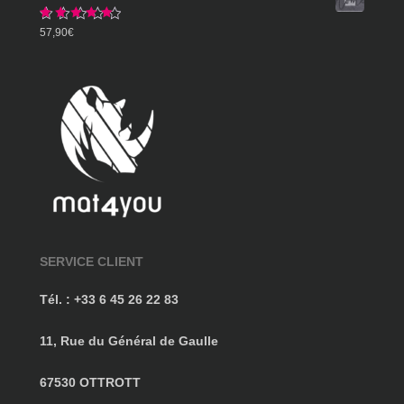
359,90€
Note
5.00
57,90
€
sur 5
SERVICE CLIENT
Tél. : +33 6 45 26 22 83
11, Rue du Général de Gaulle
67530 OTTROTT