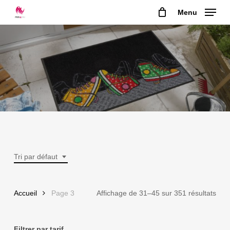
Skip
Menu
to
main
content
Tri par défaut
Accueil
Page 3
Affichage de 31–45 sur 351 résultats
Filtrer par tarif