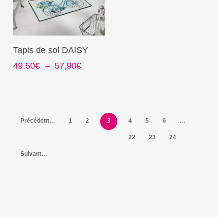
choisies
choisies
sur
sur
la
la
Ce
Choix Des Options
Tapis de sol DAISY
page
page
produit
du
du
Plage
49,50
€
–
57,90
€
a
produit
produit
de
plusieurs
prix :
variations.
49,50€
Les
à
options
57,90€
Précédent…
1
2
3
4
5
6
…
peuvent
22
23
24
être
Suivant…
choisies
sur
la
page
du