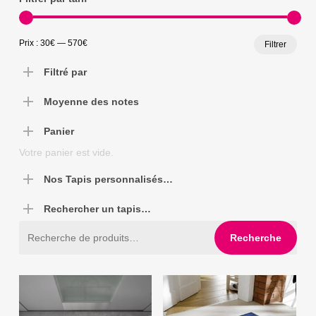
Prix
Prix
Prix :
30€
—
570€
Filtrer
min
max
Filtré par
Moyenne des notes
Panier
Votre panier est vide.
Nos Tapis personnalisés…
Rechercher un tapis…
Recherche
Recherche
pour :