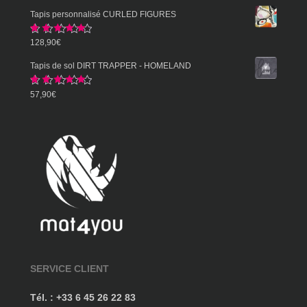
de
Tapis personnalisé CURLED FIGURES
prix :
Note
5.00
128,90
€
57,90€
sur 5
à
Tapis de sol DIRT TRAPPER - HOMELAND
359,90€
Note
5.00
57,90
€
sur 5
SERVICE CLIENT
Tél. : +33 6 45 26 22 83