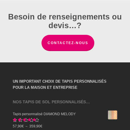
produit
Besoin de renseignements ou
devis…?
CONTACTEZ-NOUS
UN IMPORTANT CHOIX DE TAPIS PERSONNALISÉS
POUR LA MAISON ET ENTREPRISE
NOS TAPIS DE SOL PERSONNALISÉS…
Tapis personnalisé DIAMOND MELODY
Note
5.00
Plage
57,90
€
–
359,90
€
sur 5