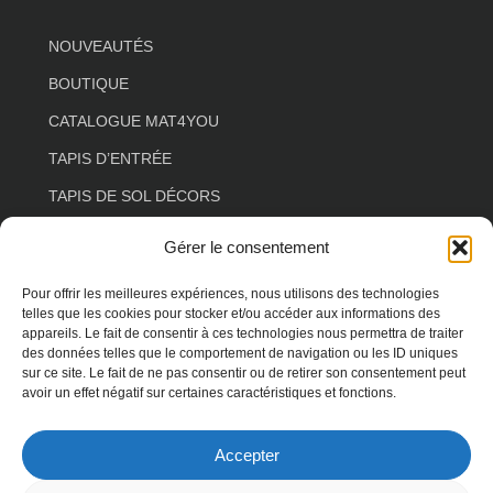
NOUVEAUTÉS
BOUTIQUE
CATALOGUE MAT4YOU
TAPIS D’ENTRÉE
TAPIS DE SOL DÉCORS
TAPIS DE SOL ESPACE DE VIE
Gérer le consentement
TAPIS DE SOL COULOIR
Pour offrir les meilleures expériences, nous utilisons des technologies
TAPIS DE SOL SALON
telles que les cookies pour stocker et/ou accéder aux informations des
appareils. Le fait de consentir à ces technologies nous permettra de traiter
TAPIS DE SOL FLORAL
des données telles que le comportement de navigation ou les ID uniques
sur ce site. Le fait de ne pas consentir ou de retirer son consentement peut
TAPIS DE SOL FORME SPÉCIALE
avoir un effet négatif sur certaines caractéristiques et fonctions.
TAPIS DE SOL ANIMAUX
Accepter
TAPIS DE SOL TERRASSE