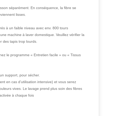
lasson séparément. En conséquence, la fibre se
eviennent lisses.
és à un faible niveau avec env. 800 tours
e machine à laver domestique. Veuillez vérifier la
 des tapis trop lourds.
ez le programme « Entretien facile » ou « Tissus
 un support, pour sécher.
t en cas d’utilisation intensive) et vous serez
leurs vives. Le lavage prend plus soin des fibres
activée à chaque fois