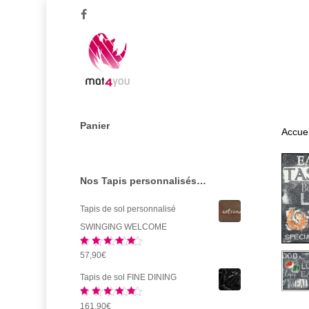
Skip
facebook
to
main
content
Panier
Accuei
Nos Tapis personnalisés…
Tapis de sol personnalisé
SWINGING WELCOME
Note
5.00
57,90
€
sur 5
Tapis de sol FINE DINING
Note
5.00
161,90
€