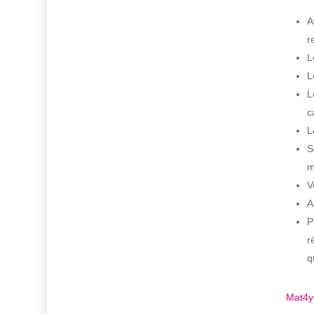
A
r
L
L
L
c
L
S
m
V
A
P
r
q
Mat4y