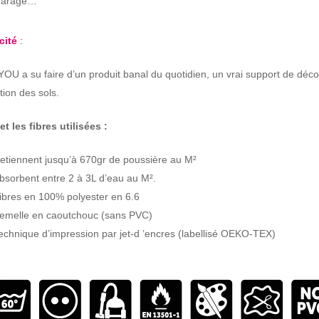
arage…
acité
:
U a su faire d’un produit banal du quotidien, un vrai support de déco
tion des sols.
et les fibres utilisées :
etiennent jusqu’à 670gr de poussière au M²
bsorbent entre 2 à 3L d’eau au M².
ibres en 100% polyester en 6.6
emelle en caoutchouc (sans PVC)
echnique d’impression par jet-d ’encres (labellisé OEKO-TEX)