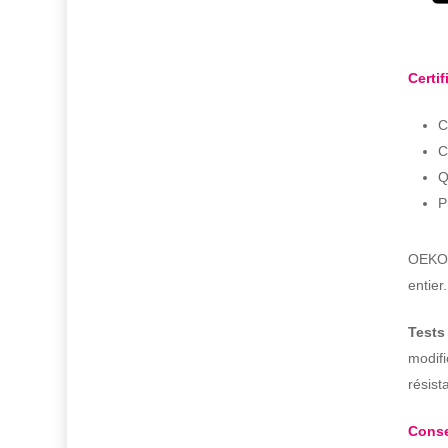
Certif
C
C
Q
P
OEKO-
entier
Tests
modifi
résist
Conse