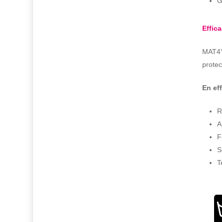
G
Effic
MAT4YO
protec
En eff
R
A
F
S
T