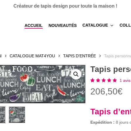
Créateur de tapis design pour toute la maison !
CATALOGUE
COLL
ACCUEIL
NOUVEAUTÉS
l
CATALOGUE MAT4YOU
TAPIS D'ENTRÉE
Tapis person
Tapis per
1
avis 
Noté
1
206,50
€
5.00
sur 5
basé
sur
notation
Tapis d’e
client
Expédition :
8 jours 