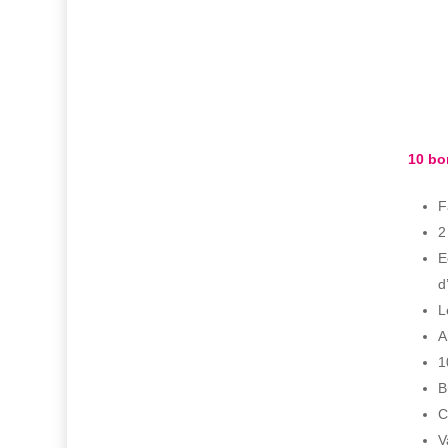
10 bo
F
2
E
d
L
A
1
B
C
V