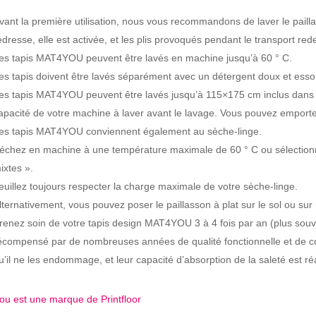
vant la première utilisation, nous vous recommandons de laver le pail
edresse, elle est activée, et les plis provoqués pendant le transport red
es tapis MAT4YOU peuvent être lavés en machine jusqu’à 60 ° C.
es tapis doivent être lavés séparément avec un détergent doux et essor
es tapis MAT4YOU peuvent être lavés jusqu’à 115×175 cm inclus dans un
apacité de votre machine à laver avant le lavage. Vous pouvez emporter
es tapis MAT4YOU conviennent également au sèche-linge.
échez en machine à une température maximale de 60 ° C ou sélectionn
ixtes ».
euillez toujours respecter la charge maximale de votre sèche-linge.
lternativement, vous pouvez poser le paillasson à plat sur le sol ou sur
renez soin de votre tapis design MAT4YOU 3 à 4 fois par an (plus souven
écompensé par de nombreuses années de qualité fonctionnelle et de cou
u’il ne les endommage, et leur capacité d’absorption de la saleté est ré
ou est une marque de Printfloor