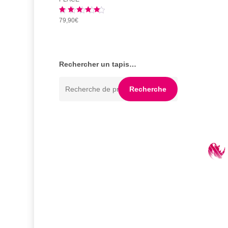
Note
5.00
79,90
€
sur 5
Rechercher un tapis…
Recherche
Recherche
pour :