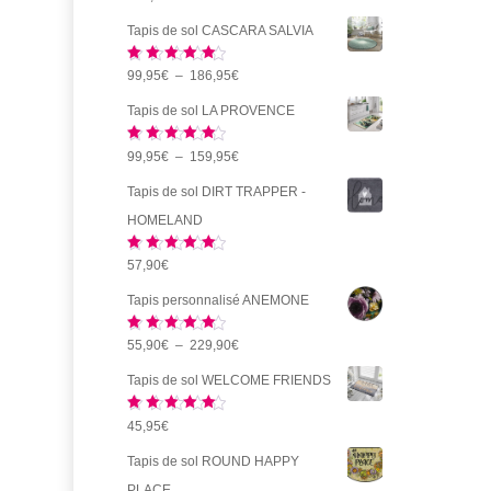
sur 5
Tapis de sol CASCARA SALVIA
Note
5.00
Plage
99,95
€
–
186,95
€
sur 5
de
Tapis de sol LA PROVENCE
prix :
Note
5.00
Plage
99,95
€
–
159,95
€
99,95€
sur 5
de
à
Tapis de sol DIRT TRAPPER -
prix :
186,95€
HOMELAND
99,95€
Note
5.00
57,90
€
à
sur 5
159,95€
Tapis personnalisé ANEMONE
Note
5.00
Plage
55,90
€
–
229,90
€
sur 5
de
Tapis de sol WELCOME FRIENDS
prix :
Note
5.00
45,95
€
55,90€
sur 5
à
Tapis de sol ROUND HAPPY
229,90€
PLACE