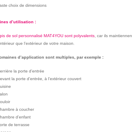
aste choix de dimensions
nes d’utilisation :
apis de sol personnalisé MAT4YOU sont polyvalents
, car ils maintienne
’intérieur que l’extérieur de votre maison.
omaines d’application sont multiples, par exemple :
errière la porte d’entrée
evant la porte d’entrée, à l’extérieur couvert
uisine
alon
ouloir
hambre à coucher
hambre d’enfant
orte de terrasse