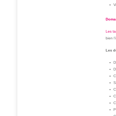
V
Domai
Les t
bien l
Les d
D
D
C
S
C
C
C
P